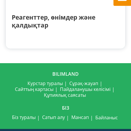
Реагенттер, өнімдер және
қалдықтар
BILIMLAND
Курстар туралы
Сұрақ-жауап
Сайттың картасы
Пайдаланушы келісімі
Құпиялық саясаты
БІЗ
Біз туралы
Сатып алу
Мансап
Байланыс