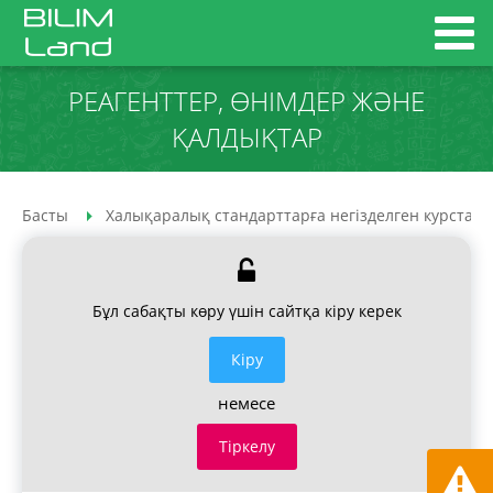
РЕАГЕНТТЕР, ӨНІМДЕР ЖӘНЕ
ҚАЛДЫҚТАР
Басты
Халықаралық стандарттарға негізделген курстар
Бұл сабақты көру үшін сайтқа кіру керек
Кiру
немесе
Тіркелу