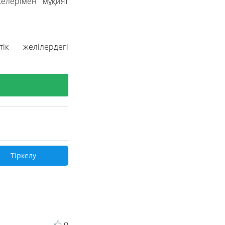
желерімен мұқият
ік желілердегі
Тіркелу