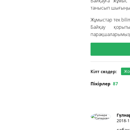
Байқауға жұмыс 
танысып шығыңы
Жұмыстар тек bili
Байқау қорыты
парақшаларымызд
Кілт сөздер:
Жо
Пікірлер
87
Гүлна
2018-1