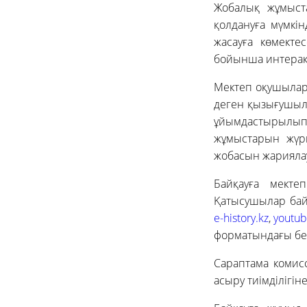
Жобалық жұмыст
қолдануға мүмкі
жасауға көмекте
бойынша интеракт
Мектеп оқушылар
деген қызығушыл
ұйымдастырылып 
жұмыстарын жүр
жобасын жариялау
Байқауға мекте
Қатысушылар бай
e-history.kz
,
youtu
форматындағы бе
Сараптама комис
асыру тиімділігін