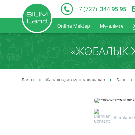
+7 (727)
344 95 95
Online Mektep
Мұғалімге
«ЖОБАЛЫҚ 
Басты
Жаңалықтар мен мақалалар
Блог
Bilimland