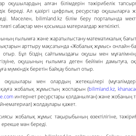
ар оқушылардың алған білімдерін тәжірибелік тапсыр
ндік береді. Ал қазіргі цифрлық ресурстар оқушыларға 
седі. Мәселен, bilimland.kz білім беру порталында мек
ивті сабақтар мен қосымша материалдар жеткілікті.
ының ғылымға және жаратылыстану-математикалық бағы
ықтарын арттыру мақсатында «Жобалық жұмыс» онлайн-бай
отыр. Бұл біздің сайтымыздағы оқушы мен мұғалімнің 
гізуіне, оқушының ғылымға деген бейімін дамытуға, 
ға мүмкіндік беретін байқау болып отыр.
п оқушылары мен олардың жетекшілері (мұғалімдер
қауға жобалық жұмыстың жоспарын (
bilimland.kz
,
khanaca
be.com
интернет ресурстары қолданылған) және жобаның 
йнематериал) жолдаулары қажет.
сиясы жобалық жұмыс тақырыбының өзектілігіне, тәжіриб
е ерекше мән береді.