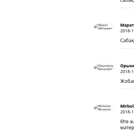
сабақ
Марат
2018-1
Сабақ
Орынк
2018-1
Жоба
Mirbol
2018-1
Өте ж
матер