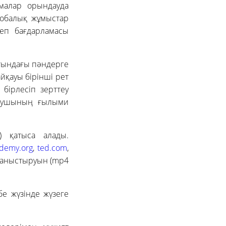
малар орындауда
жобалық жұмыстар
теп бағдарламасы
тындағы пәндерге
қауы бірінші рет
бірлесіп зерттеу
оқушының ғылыми
) қатыса алады.
demy.org
,
ted.com
,
таныстыруын (mp4
е жүзінде жүзеге