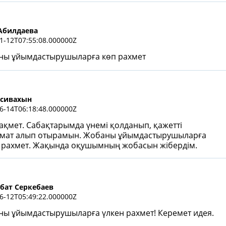
Абилдаева
1-12T07:55:08.000000Z
ны ұйымдастырушыларға көп рахмет
усивахын
6-14T06:18:48.000000Z
ақмет. Сабақтарымда үнемі қолданып, қажетті
ұмат алып отырамын. Жобаны ұйымдастырушыларға
 рахмет. Жақында оқушымның жобасын жібердім.
бат Серкебаев
6-12T05:49:22.000000Z
ы ұйымдастырушыларға үлкен рахмет! Керемет идея.