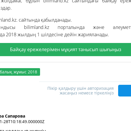
жолдамас бұрын bilimland.kz сайтындағы байқау ере
здар.
mland.kz. сайтында қабылданады.
ндысы bilimland.kz порталында және әлеуметт
а 2018 жылдың 1 шілдесіне дейін жарияланады.
Байқау ережелерімен мұқият танысып шығыңыз
балық жұмыс 2018
Пікір қалдыру үшін авторизация
жасаңыз немесе тіркеліңіз
ра Сапарова
1-28T10:18:49.000000Z