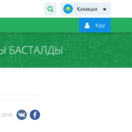
Қазақша

Кiру
Ы БАСТАЛДЫ
4.2018