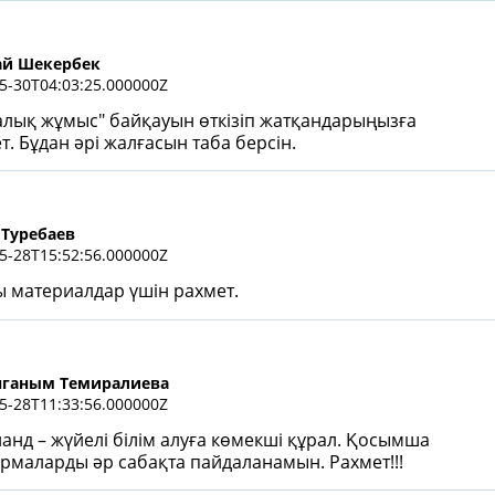
й Шекербек
5-30T04:03:25.000000Z
лық жұмыс" байқауын өткізіп жатқандарыңызға
т. Бұдан әрі жалғасын таба берсін.
 Туребаев
5-28T15:52:56.000000Z
 материалдар үшін рахмет.
ганым Темиралиева
5-28T11:33:56.000000Z
лaнд – жүйелі білім алуға көмекші құрал. Қосымша
рмаларды әр сабақта пайдаланамын. Рахмет!!!