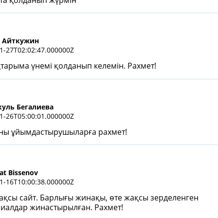
та қолданып жүрмін
 Айткужин
1-27T02:02:47.000000Z
тарыма үнемі қолданып келемін. Рахмет!
уль Бегалиева
1-26T05:00:01.000000Z
ны ұйымдастырушыларға рахмет!
at Bissenov
1-16T10:00:38.000000Z
ақсы сайт. Барлығы жинақы, өте жақсы зерделенген
иалдар жинастырылған. Рахмет!