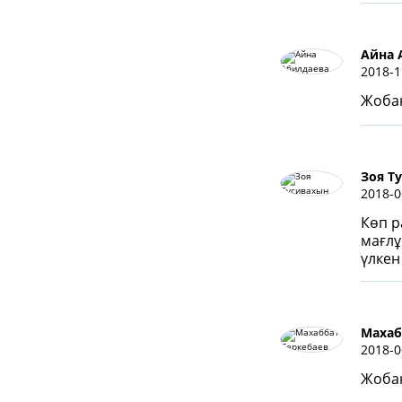
Айна 
2018-1
Жоба
Зоя Т
2018-0
Көп р
мағл
үлкен
Махаб
2018-0
Жобан