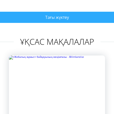
Тағы жүктеу
ҰҚСАС МАҚАЛАЛАР