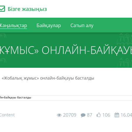
Бізге жазыңыз
Жаңалықтар
Байқаулар
Сатып алу
ЖҰМЫС» ОНЛАЙН-БАЙҚАУ
«Жобалық жұмыс» онлайн-байқауы басталды
20709
87
106
16.0
 Content