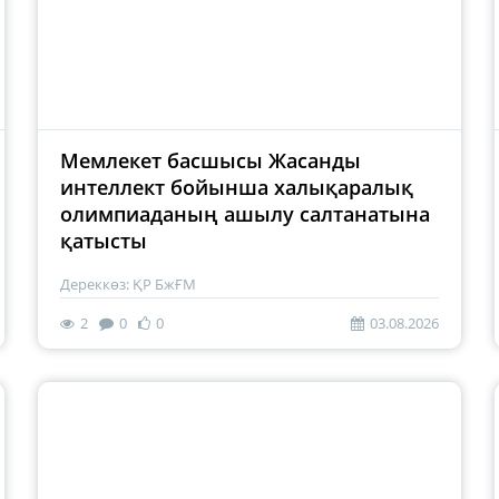
Мемлекет басшысы Жасанды
интеллект бойынша халықаралық
олимпиаданың ашылу салтанатына
қатысты
Дереккөз: ҚР БжҒМ
2
0
0
03.08.2026