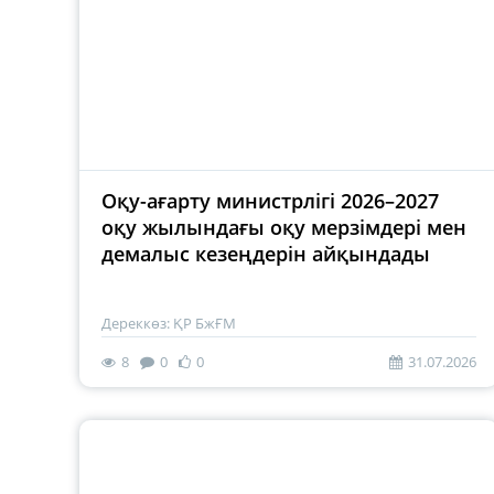
Оқу-ағарту министрлігі 2026–2027
оқу жылындағы оқу мерзімдері мен
демалыс кезеңдерін айқындады
Дереккөз: ҚР БжҒМ
8
0
0
31.07.2026