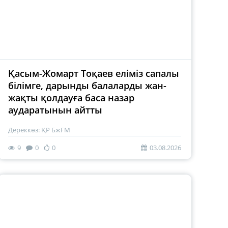
Қасым-Жомарт Тоқаев еліміз сапалы
білімге, дарынды балаларды жан-
жақты қолдауға баса назар
аударатынын айтты
Дереккөз: ҚР БжҒМ
9
0
0
03.08.2026