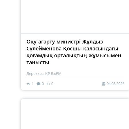
Оқу-ағарту министрі Жұлдыз
Сүлейменова Қосшы қаласындағы
қоғамдық орталықтың жұмысымен
танысты
Дереккөз: ҚР БжҒМ
1
0
0
04.08.2026