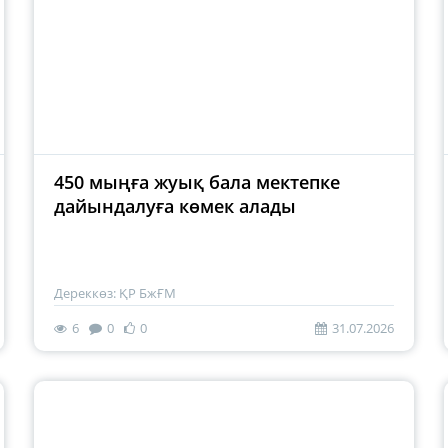
450 мыңға жуық бала мектепке
дайындалуға көмек алады
Дереккөз: ҚР БжҒМ
6
0
0
31.07.2026