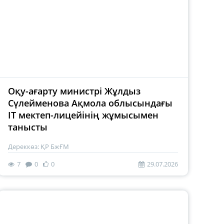
Оқу-ағарту министрі Жұлдыз
Сүлейменова Ақмола облысындағы
IT мектеп-лицейінің жұмысымен
танысты
Дереккөз: ҚР БжҒМ
7
0
0
29.07.2026