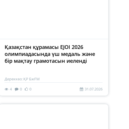
Қазақстан құрамасы EJOI 2026
олимпиадасында үш медаль және
бір мақтау грамотасын иеленді
Дереккөз: ҚР БжҒМ
4
0
0
31.07.2026