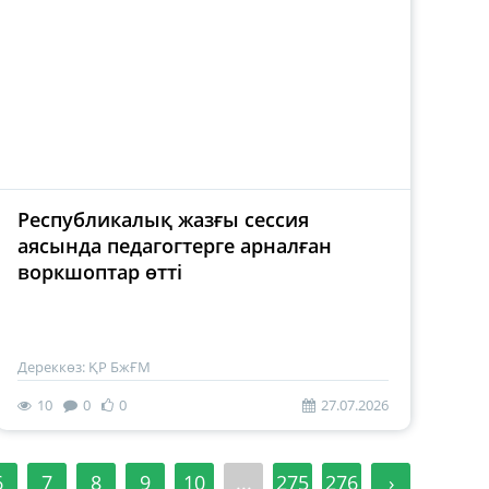
Республикалық жазғы сессия
аясында педагогтерге арналған
воркшоптар өтті
Дереккөз: ҚР БжҒМ
10
0
0
27.07.2026
6
7
8
9
10
...
275
276
›