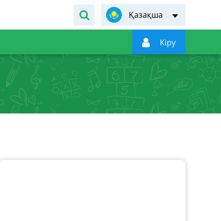
Қазақша

Кiру