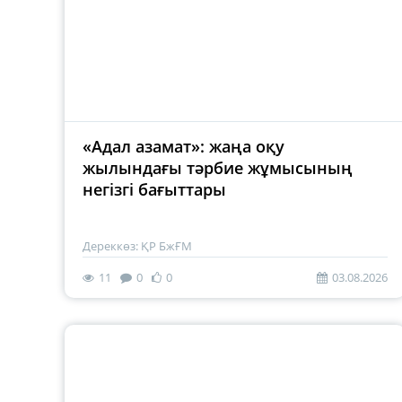
«Адал азамат»: жаңа оқу
жылындағы тәрбие жұмысының
негізгі бағыттары
Дереккөз: ҚР БжҒМ
11
0
0
03.08.2026