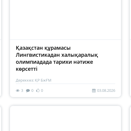
Қазақстан құрамасы
Лингвистикадан халықаралық
олимпиадада тарихи нәтиже
көрсетті
Дереккөз: ҚР БжҒМ
3
0
0
03.08.2026