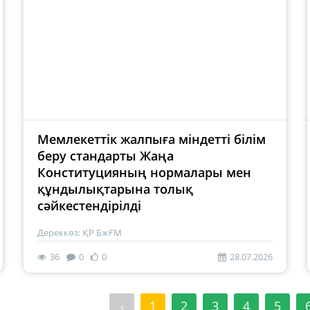
Мемлекеттік жалпыға міндетті білім
беру стандарты Жаңа
Конституцияның нормалары мен
құндылықтарына толық
сәйкестендірілді
Дереккөз: ҚР БжҒМ
36
0
0
28.07.2026
‹
1
2
3
4
5