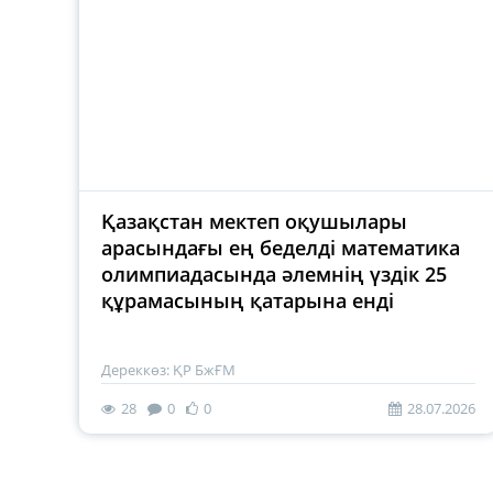
Қазақстан мектеп оқушылары
арасындағы ең беделді математика
олимпиадасында әлемнің үздік 25
құрамасының қатарына енді
Дереккөз: ҚР БжҒМ
28
0
0
28.07.2026