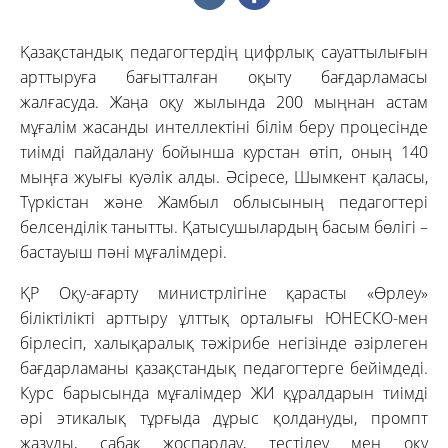
Қазақстандық педагогтердің цифрлық сауаттылығын
арттыруға бағытталған оқыту бағдарламасы
жалғасуда. Жаңа оқу жылында 200 мыңнан астам
мұғалім жасанды интеллектіні білім беру процесінде
тиімді пайдалану бойынша курстан өтіп, оның 140
мыңға жуығы куәлік алды. Әсіресе, Шымкент қаласы,
Түркістан және Жамбыл облысының педагогтері
белсенділік танытты. Қатысушылардың басым бөлігі –
бастауыш пәні мұғалімдері.
ҚР Оқу-ағарту министрлігіне қарасты «Өрлеу»
біліктілікті арттыру ұлттық орталығы ЮНЕСКО-мен
бірлесіп, халықаралық тәжірибе негізінде әзірлеген
бағдарламаны қазақстандық педагогтерге бейімдеді.
Курс барысында мұғалімдер ЖИ құралдарын тиімді
әрі этикалық тұрғыда дұрыс қолдануды, промпт
жазуды, сабақ жоспарлау, тестілеу мен оқу