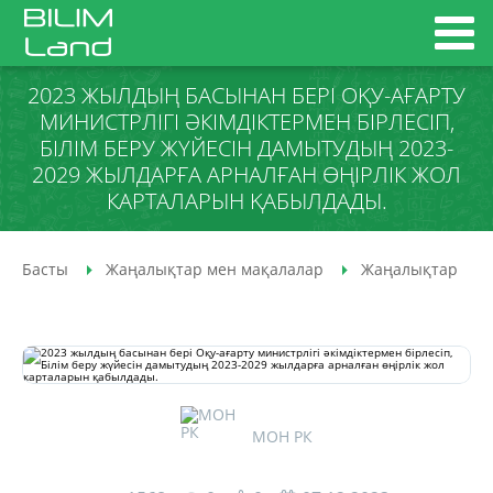
2023 ЖЫЛДЫҢ БАСЫНАН БЕРІ ОҚУ-АҒАРТУ
МИНИСТРЛІГІ ӘКІМДІКТЕРМЕН БІРЛЕСІП,
БІЛІМ БЕРУ ЖҮЙЕСІН ДАМЫТУДЫҢ 2023-
2029 ЖЫЛДАРҒА АРНАЛҒАН ӨҢІРЛІК ЖОЛ
КАРТАЛАРЫН ҚАБЫЛДАДЫ.
Басты
Жаңалықтар мен мақалалар
Жаңалықтар
МОН РК