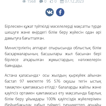
1568
0
0
07.12.2023
Бірлескен құжат түйткілді мәселелерді мақсатты түрде
шешуге және өңірдегі білім беру жүйесін одан әрі
дамытуға бағытталған.
Министрліктің аппарат отырысында облыстық білім
басқармаларының басшылары жыл басынан бері
бірлесе атқарылған жұмыстардың нәтижелерін
баяндады.
Астана қаласында:• осы жылдың қыркүйек айынан
бастап 97 мектепте 95 576 оқушы тегін ыстық
тамақпен қамтамасыз етілді;• балаларды жайлы және
қауіпсіз ортамен қамтамасыз ету мақсатында барлық
білім беру ұйымдары 100% қауіпсіздік жүйелерімен
(бейнебақылау, дабыл түймесі, турникеттер, арнайы