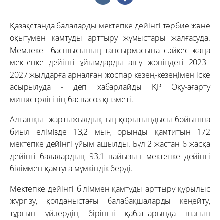
Қазақстанда балаларды мектепке дейінгі тәрбие және
оқытумен қамтуды арттыру жұмыстары жалғасуда.
Мемлекет басшысының тапсырмасына сәйкес жаңа
мектепке дейінгі ұйымдарды ашу жөніндегі 2023–
2027 жылдарға арналған жоспар кезең-кезеңімен іске
асырылуда - деп хабарлайды ҚР Оқу-ағарту
министрлігінің баспасөз қызметі.
Алғашқы жартыжылдықтың қорытындысы бойынша
биыл елімізде 13,2 мың орынды қамтитын 172
мектепке дейінгі ұйым ашылды. Бұл 2 жастан 6 жасқа
дейінгі балалардың 93,1 пайызын мектепке дейінгі
біліммен қамтуға мүмкіндік берді.
Мектепке дейінгі біліммен қамтуды арттыру құрылыс
жүргізу, қолданыстағы балабақшаларды кеңейту,
тұрғын үйлердің бірінші қабаттарында шағын