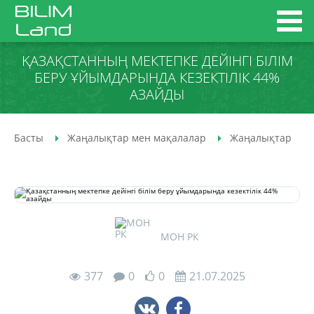
ҚАЗАҚСТАННЫҢ МЕКТЕПКЕ ДЕЙІНГІ БІЛІМ
БЕРУ ҰЙЫМДАРЫНДА КЕЗЕКТІЛІК 44%
АЗАЙДЫ
Басты
Жаңалықтар мен мақалалар
Жаңалықтар
МОН РК
377
0
0
21.07.2025