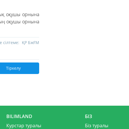
уық оқушы орнына
мың оқушы орнына
е сілтеме:
ҚР БжҒМ
Тіркелу
BILIMLAND
БІЗ
Курстар туралы
Біз туралы