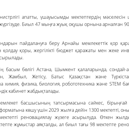
инистрлігі апатты, үшауысымды мектептердің мәселесін
жүргізуде. Биыл 47 мыңға жуық оқушы орнына арналған 90
дарын пайдалануға беру Арнайы мемлекеттік қор қара
қолдау қоры, жергілікті бюджет қаражаты мен жеке инв
асырылады.
ң басым бөлігі Астана, Шымкент қалаларында, сондай-а
н, Жамбыл, Жетісу, Батыс Қазақстан және Түркіст
а химия, физика, биология, робототехника және STEM б
ндік кабинет жабдықталады.
емлекет басшысының тапсырмасына сәйкес, бірыңғай 
рматына көшу үшін 2029 жылға дейін 1300 мектепті, он
 мектепті реновациялау жүзеге асырылуда. Өткен жыл
тепте жұмыстар аяқталды, ал биыл тағы 98 мектепте рен