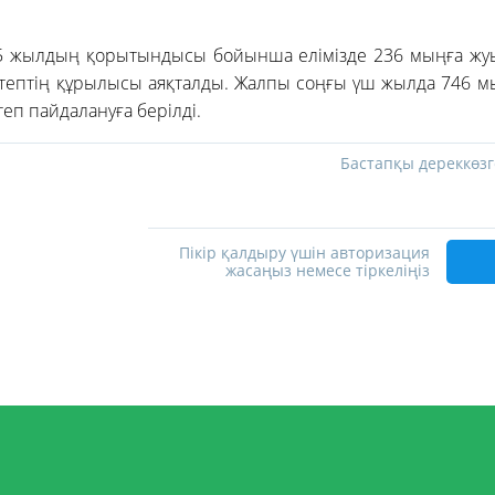
025 жылдың қорытындысы бойынша елімізде 236 мыңға ж
ктептің құрылысы аяқталды. Жалпы соңғы үш жылда 746 
еп пайдалануға берілді.
Бастапқы дереккөзг
Пікір қалдыру үшін авторизация
жасаңыз немесе тіркеліңіз