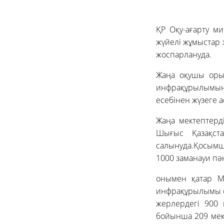
ҚР Оқу-ағарту м
жүйелі жұмыстар 
жоспарлануда.
Жаңа оқушы орын
инфрақұрылымын 
есебінен жүзеге 
Жаңа мектептерді
Шығыс Қазақста
салынуда.Қосымш
1000 заманауи пә
онымен қатар М
инфрақұрылымы фо
жерлердегі 900
бойынша 209 мек