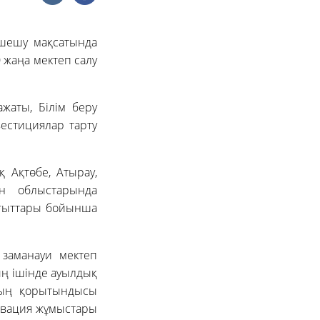
 шешу мақсатында
 жаңа мектеп салу
жаты, Білім беру
естициялар тарту
қ Ақтөбе, Атырау,
ан облыстарында
ағыттары бойынша
заманауи мектеп
ың ішінде ауылдық
дың қорытындысы
овация жұмыстары