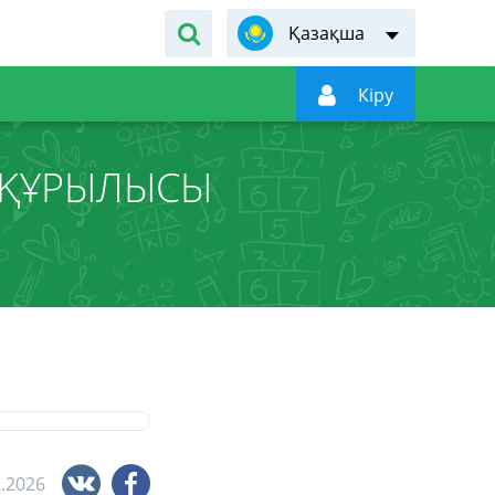
Қазақша

Кiру
 ҚҰРЫЛЫСЫ
2.2026