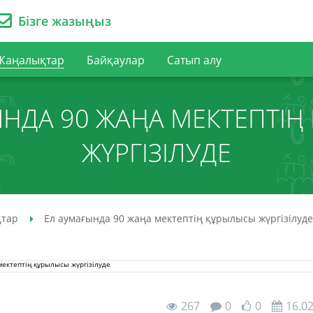
Бізге жазыңыз
Жаңалықтар
Байқаулар
Сатып алу
НДА 90 ЖАҢА МЕКТЕПТІҢ
ЖҮРГІЗІЛУДЕ
тар
Ел аумағында 90 жаңа мектептің құрылысы жүргізілуде
267
0
0
16.0