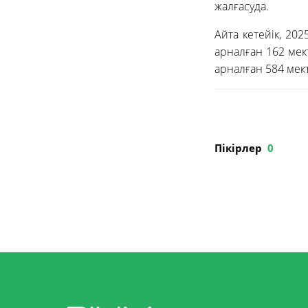
жалғасуда.
Айта кетейік, 2
арналған 162 ме
арналған 584 мект
Пікірлер
0