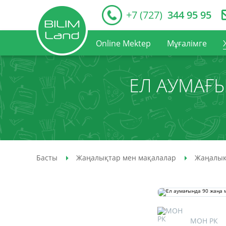
+7 (727)
344 95 95
Online Mektep
Мұғалімге
ЕЛ АУМАҒЫ
Басты
Жаңалықтар мен мақалалар
Жаңалық
МОН РК