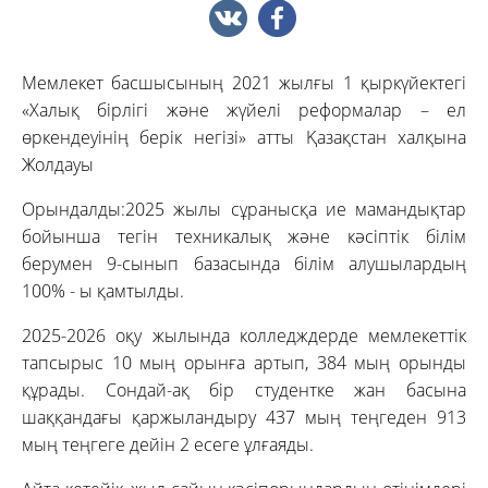
Мемлекет басшысының 2021 жылғы 1 қыркүйектегі
«Халық бірлігі және жүйелі реформалар – ел
өркендеуінің берік негізі» атты Қазақстан халқына
Жолдауы
Орындалды:2025 жылы сұранысқа ие мамандықтар
бойынша тегін техникалық және кәсіптік білім
берумен 9-сынып базасында білім алушылардың
100% - ы қамтылды.
2025-2026 оқу жылында колледждерде мемлекеттік
тапсырыс 10 мың орынға артып, 384 мың орынды
құрады. Сондай-ақ бір студентке жан басына
шаққандағы қаржыландыру 437 мың теңгеден 913
мың теңгеге дейін 2 есеге ұлғаяды.