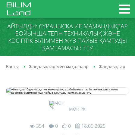
АЙТЫЛДЫ: СҰРАНЫСҚА ИЕ МАМАНДЫҚТАР
БОЙЫНША ТЕГІН ТЕХНИКАЛЫҚ ЖӘНЕ
КӘСІПТІК БІЛІММЕН ЖҮЗ ПАЙЫЗ ҚАМТУДЫ
ҚАМТАМАСЫЗ ЕТУ
Басты
Жаңалықтар мен мақалалар
Жаңалықтар
МОН РК
354
0
0
18.09.2025