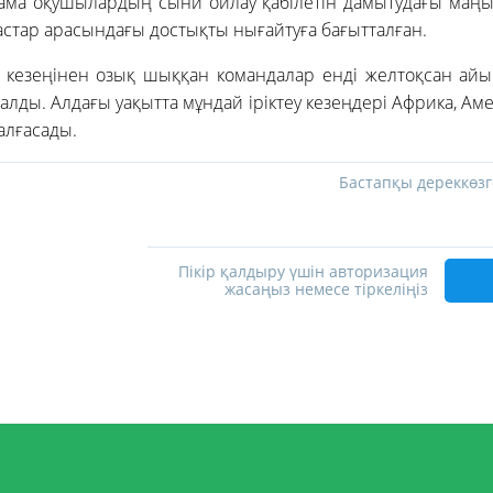
астама оқушылардың сыни ойлау қабілетін дамытудағы маң
стар арасындағы достықты нығайтуға бағытталған.
 кезеңінен озық шыққан командалар енді желтоқсан айын
алды. Алдағы уақытта мұндай іріктеу кезеңдері Африка, Ам
алғасады.
Бастапқы дереккөзг
Пікір қалдыру үшін авторизация
жасаңыз немесе тіркеліңіз