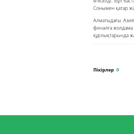
өткізілді. Бұл б
Сонымен қатар жа
Алматыдағы Азия
финалға жолдама 
құрлықтарында ж
Пікірлер
0