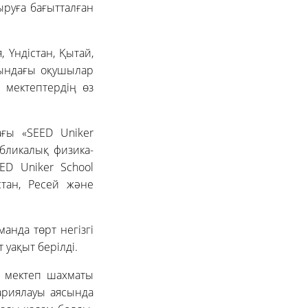
ыруға бағытталған
 Үндістан, Қытай,
ғындағы оқушылар
н мектептердің өз
ағы «SEED Uniker
бликалық физика-
ED Uniker School
стан, Ресей және
анда төрт негізгі
уақыт берілді.
қ мектеп шахматы
ариялауы аясында