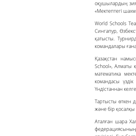
оқушылардың зият
«Мектептегі шахм
World Schools Te
Сингапур, Өзбек
қатысты. Турнирд
командалары ған
Қазақстан намыс
School», Алматы
математика мект
командасы үздік
Үндістаннан келг
Тартысты өткен д
және бір қосалқы
Аталған шара Ха
федерациясының 