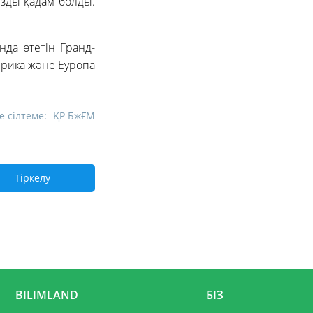
ызды қадам болды.
да өтетін Гранд-
ерика және Еуропа
е сілтеме:
ҚР БжҒМ
Тіркелу
BILIMLAND
БІЗ