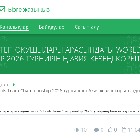
Бізге жазыңыз
Жаңалықтар
Байқаулар
Сатып алу
ТЕП ОҚУШЫЛАРЫ АРАСЫНДАҒЫ WORLD
P 2026 ТУРНИРІНІҢ АЗИЯ КЕЗЕҢІ ҚО
тар
ls Team Championship 2026 турнирінің Азия кезеңі қорытынд
101
0
0
11.0