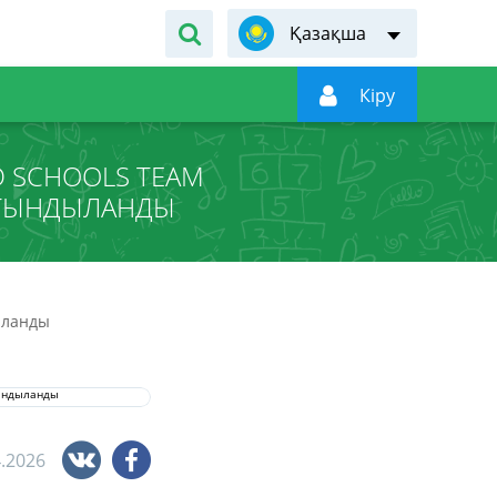
Қазақша

Кiру
 SCHOOLS TEAM
РЫТЫНДЫЛАНДЫ
ыланды
4.2026