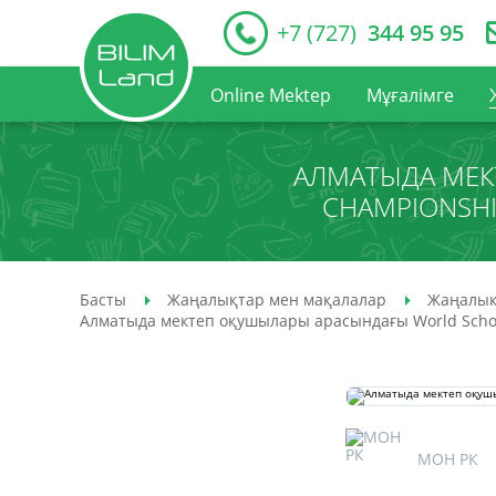
+7 (727)
344 95 95
Online Mektep
Мұғалімге
АЛМАТЫДА МЕК
CHAMPIONSHI
Басты
Жаңалықтар мен мақалалар
Жаңалық
Алматыда мектеп оқушылары арасындағы World Schoo
МОН РК