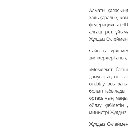
Алматы қаласынд
халықаралық ком
федерациясы (FI
алғаш рет ұйым
Жұлдыз Сүлеймен
Сайысқа түрлі ме
зияткерлері анық
«Мемлекет басш
дамуының негізгі
өткізілуі осы ба
болып табылады. Ш
ортасының маңыз
ойлау қабілетін 
министрі Жұлдыз
Жұлдыз Сүлеймено