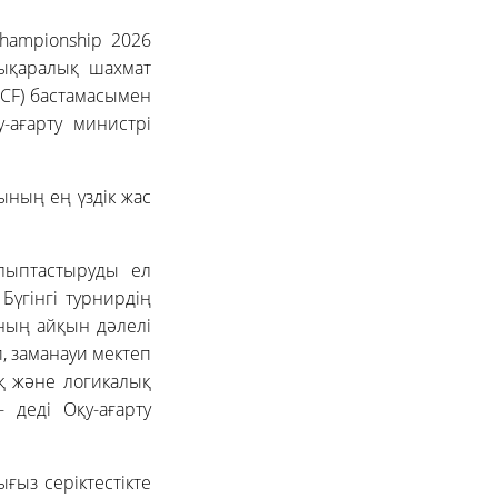
hampionship 2026
лықаралық шахмат
CF) бастамасымен
ағарту министрі
ының ең үздік жас
лыптастыруды ел
Бүгінгі турнирдің
ының айқын дәлелі
, заманауи мектеп
қ және логикалық
- деді Оқу-ағарту
ғыз серіктестікте