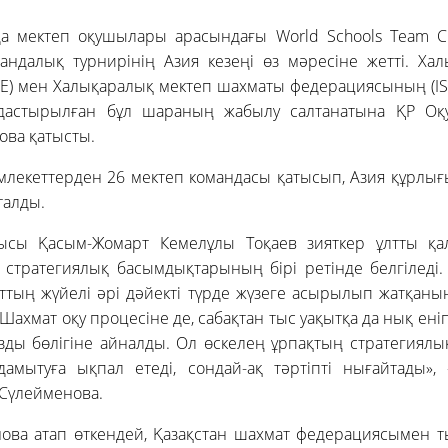
а мектеп оқушылары арасындағы World Schools Team C
андалық турнирінің Азия кезеңі өз мәресіне жетті. Ха
DE) мен Халықаралық мектеп шахматы федерациясының (IS
дастырылған бұл шараның жабылу салтанатына ҚР Оқу-
ова қатысты.
млекеттерден 26 мектеп командасы қатысып, Азия құрлығ
талды.
ысы Қасым-Жомарт Кемелұлы Тоқаев зияткер ұлтты қа
 стратегиялық басымдықтарының бірі ретінде белгіледі. 
ғыттың жүйелі әрі дәйекті түрде жүзеге асырылып жатқан
ахмат оқу процесіне де, сабақтан тыс уақытқа да нық еніп
ды бөлігіне айналды. Ол өскелең ұрпақтың стратегиялы
дамытуға ықпал етеді, сондай-ақ тәртіпті нығайтады», 
 Сүлейменова.
ва атап өткендей, Қазақстан шахмат федерациясымен ты