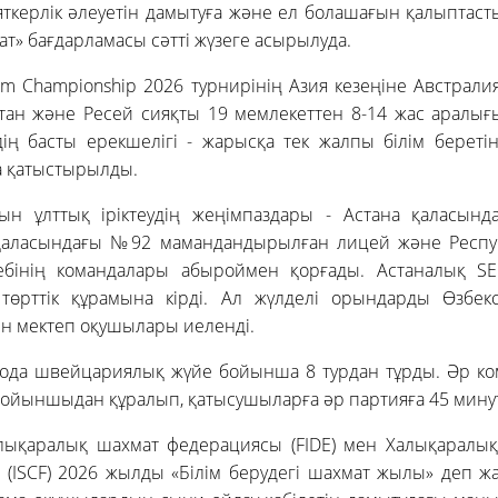
керлік әлеуетін дамытуға және ел болашағын қалыптаст
ат» бағдарламасы сәтті жүзеге асырылуда.
am Championship 2026 турнирінің Азия кезеңіне Австралия,
стан және Ресей сияқты 19 мемлекеттен 8-14 жас аралы
ің басты ерекшелігі - жарысқа тек жалпы білім береті
а қатыстырылды.
ын ұлттық іріктеудің жеңімпаздары - Астана қаласынд
 қаласындағы №92 мамандандырылған лицей және Респу
ебінің командалары абыроймен қорғады. Астаналық SE
 төрттік құрамына кірді. Ал жүлделі орындарды Өзбек
ен мектеп оқушылары иеленді.
ода швейцариялық жүйе бойынша 8 турдан тұрды. Әр ком
 ойыншыдан құралып, қатысушыларға әр партияға 45 минут 
лықаралық шахмат федерациясы (FIDE) мен Халықаралы
(ISCF) 2026 жылды «Білім берудегі шахмат жылы» деп ж