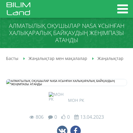
АЛМАТЫЛЫҚ ОҚУШЫЛАР NASA ҰСЫНҒАН
ХАЛЫҚАРАЛЫҚ БАЙҚАУДЫҢ ЖЕҢІМПАЗЫ
АТАНДЫ
Басты
Жаңалықтар мен мақалалар
Жаңалықтар
МОН РК
806
0
0
13.04.2023