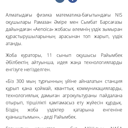
Алматыдағы физика математика-бағытындағы NIS
оқушылары Рамазан Әміре мен Сымбат Барсағазы
дайындаған «Aenoica» жобасы әлемнің үздік зымыран
құрастырушыларының арасынан топ жарып, үздік
атанды.
Жоба кураторы, 11 сынып оқушысы Райымбек
Әбілбектің айтуынша, идея жаңа технологияларды
енгізуге негізделген.
«Біз 300 мың тұрғынның үйіне айналатын станция
құрып қана қоймай, кванттық коммуникацияларды,
технологиялық дамыған агрокультураны пайдалана
отырып, тіршілікті қамтамасыз ету жүйесін құрдық.
Біздің жоба үздіктер қатарына енгеніне
қуаныштымын», - деді Райымбек.