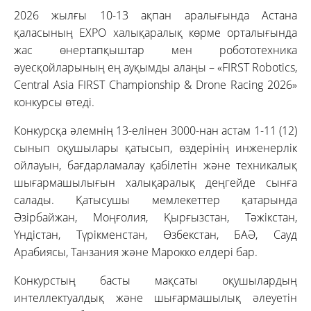
2026 жылғы 10-13 ақпан аралығында Астана
қаласының EXPO халықаралық көрме орталығында
жас өнертапқыштар мен робототехника
әуесқойларының ең ауқымды алаңы – «FIRST Robotics,
Central Asia FIRST Championship & Drone Racing 2026»
конкурсы өтеді.
Конкурсқа әлемнің 13-елінен 3000-нан астам 1-11 (12)
сынып оқушылары қатысып, өздерінің инженерлік
ойлауын, бағдарламалау қабілетін және техникалық
шығармашылығын халықаралық деңгейде сынға
салады. Қатысушы мемлекеттер қатарында
Әзірбайжан, Моңғолия, Қырғызстан, Тәжікстан,
Үндістан, Түрікменстан, Өзбекстан, БАӘ, Сауд
Арабиясы, Танзания және Марокко елдері бар.
Конкурстың басты мақсаты оқушылардың
интеллектуалдық және шығармашылық әлеуетін