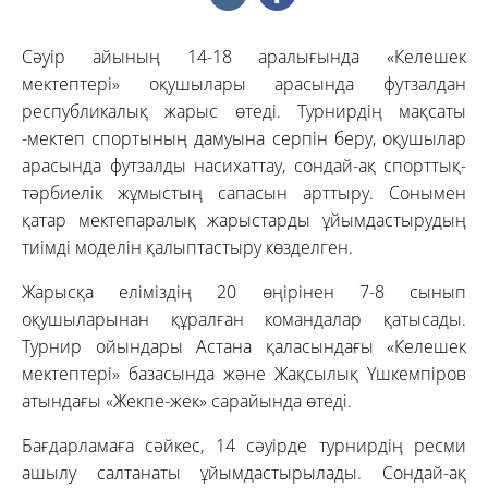
Сәуір айының 14-18 аралығында «Келешек
мектептері» оқушылары арасында футзалдан
республикалық жарыс өтеді. Турнирдің мақсаты
-мектеп спортының дамуына серпін беру, оқушылар
арасында футзалды насихаттау, сондай-ақ спорттық-
тәрбиелік жұмыстың сапасын арттыру. Сонымен
қатар мектепаралық жарыстарды ұйымдастырудың
тиімді моделін қалыптастыру көзделген.
Жарысқа еліміздің 20 өңірінен 7-8 сынып
оқушыларынан құралған командалар қатысады.
Турнир ойындары Астана қаласындағы «Келешек
мектептері» базасында және Жақсылық Үшкемпіров
атындағы «Жекпе-жек» сарайында өтеді.
Бағдарламаға сәйкес, 14 сәуірде турнирдің ресми
ашылу салтанаты ұйымдастырылады. Сондай-ақ