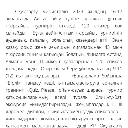
Оқу-ағарту министрлігі 2023 жылдың 16-17
ақпанында Алғыс айту күніне арналған ұлттық
пікірсайыс турнирін өткізеді. 120 спикер бақ
сынайды. Бұған дейін Ұлттық пікірсайыс турнирінің
аудандық, қалалық, облыстық кезеңдері өтті. Оған
қазақ, орыс және ағылшын лигаларынан 43 мың
пікірсайысшысы қатысқан болатын. Финалға Астана,
Алматы және Шымкент қалаларынан 120 спикер
жолдама алды. Олар білім беру ұйымдарының 9-11
(12) сынып оқушылары. «Бағдарлама бойынша
«Бірлік» танысу кеші, ынтымақтастыруға арналған
тренинг, «Quiz, Please» ойын-сауық шарасы, турнир
қатысушыларының әсері туралы блиц-сұхбат,
экскурсия ұйымдастырылады. Жеңімпаздар І, ІІ, ІІІ
дәрежелі диплом, сыйлықтармен, үздік спикерлер –
дипломдармен, команда жаттықтырушылары – алғыс
хаттармен марапатталады», - деді ҚР Оқу-ағарту