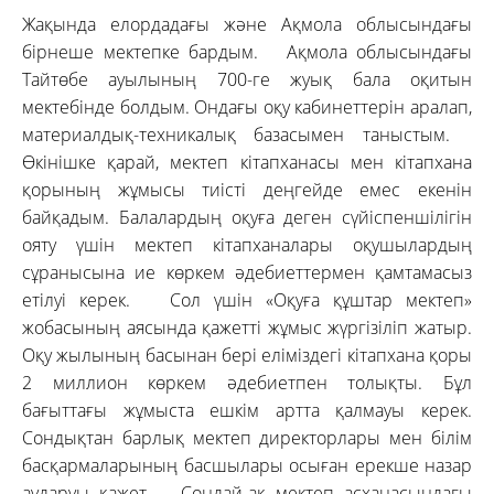
Жақында елордадағы және Ақмола облысындағы
бірнеше мектепке бардым. Ақмола облысындағы
Тайтөбе ауылының 700-ге жуық бала оқитын
мектебінде болдым. Ондағы оқу кабинеттерін аралап,
материалдық-техникалық базасымен таныстым.
Өкінішке қарай, мектеп кітапханасы мен кітапхана
қорының жұмысы тиісті деңгейде емес екенін
байқадым. Балалардың оқуға деген сүйіспеншілігін
ояту үшін мектеп кітапханалары оқушылардың
сұранысына ие көркем әдебиеттермен қамтамасыз
етілуі керек. Сол үшін «Оқуға құштар мектеп»
жобасының аясында қажетті жұмыс жүргізіліп жатыр.
Оқу жылының басынан бері еліміздегі кітапхана қоры
2 миллион көркем әдебиетпен толықты. Бұл
бағыттағы жұмыста ешкім артта қалмауы керек.
Сондықтан барлық мектеп директорлары мен білім
басқармаларының басшылары осыған ерекше назар
аударуы қажет. Сондай-ақ мектеп асханасындағы