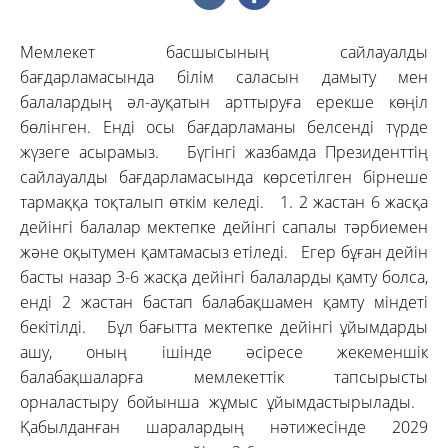
Мемлекет басшысының сайлауалды
бағдарламасында білім саласын дамыту мен
балалардың әл-ауқатын арттыруға ерекше көңіл
бөлінген. Енді осы бағдарламаны белсенді түрде
жүзеге асырамыз. Бүгінгі жазбамда Президенттің
сайлауалды бағдарламасында көрсетілген бірнеше
тармаққа тоқталып өткім келеді. 1. 2 жастан 6 жасқа
дейінгі балалар мектепке дейінгі сапалы тәрбиемен
және оқытумен қамтамасыз етіледі. Егер бұған дейін
басты назар 3-6 жасқа дейінгі балаларды қамту болса,
енді 2 жастан бастап балабақшамен қамту міндеті
бекітілді. Бұл бағытта мектепке дейінгі ұйымдарды
ашу, оның ішінде әсіресе жекеменшік
балабақшаларға мемлекеттік тапсырысты
орналастыру бойынша жұмыс ұйымдастырылады.
Қабылданған шаралардың нәтижесінде 2029