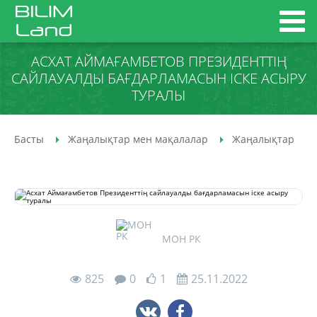
АСХАТ АЙМАҒАМБЕТОВ ПРЕЗИДЕНТТІҢ
САЙЛАУАЛДЫ БАҒДАРЛАМАСЫН ІСКЕ АСЫРУ
ТУРАЛЫ
Басты
Жаңалықтар мен мақалалар
Жаңалықтар
МОН РК
825
0
1
25.11.2022