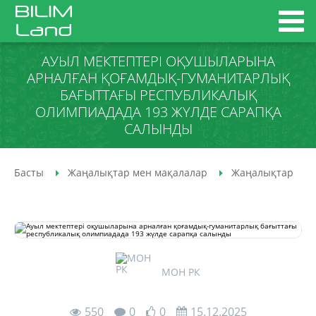
АУЫЛ МЕКТЕПТЕРІ ОҚУШЫЛАРЫНА
АРНАЛҒАН ҚОҒАМДЫҚ-ГУМАНИТАРЛЫҚ
БАҒЫТТАҒЫ РЕСПУБЛИКАЛЫҚ
ОЛИМПИАДАДА 193 ЖҮЛДЕ САРАПҚА
САЛЫНДЫ
Басты
Жаңалықтар мен мақалалар
Жаңалықтар
МОН РК
550
0
0
15.12.2025