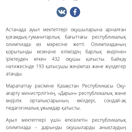
Астанада ауыл мектептері оқушыларына арналған
қоғамдық-гуманитарлық бағыттағы республикалық
олимпиада өз мәресіне жетті. Олимпиаданың
қорытынды кезеңіне еліміздің барлық өңірінен
іріктеуден өткен 432 оқушы қатысты. Байқау
нәтижесінде 193 қатысушы жеңімпаз және жүлдегер
атанды.
Марапаттау рәсіміне Қазақстан Республикасы Оқу-
ағарту министрлігінің, «Дарын» республикалық және
өңірлік орталықтарының өкілдері, сондай-ақ
педагогикалық ұжымдар қатысты.
Ауыл мектептері үшін өткізілетін республикалық
олимпиада – дарынды оқушыларды анықтаудың