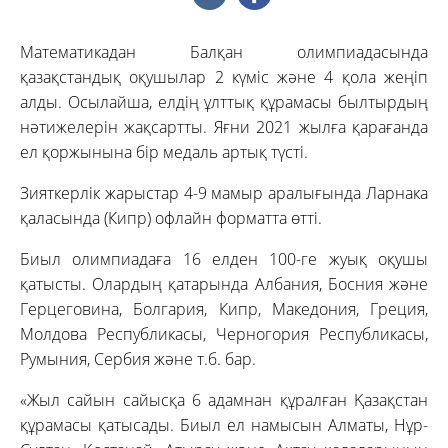
Математикадан Балқан олимпиадасында
қазақстандық оқушылар 2 күміс және 4 қола жеңіп
алды. Осылайша, елдің ұлттық құрамасы былтырдың
нәтижелерін жақсартты. Яғни 2021 жылға қарағанда
ел қоржынына бір медаль артық түсті.
Зияткерлік жарыстар 4-9 мамыр аралығында Ларнака
қаласында (Кипр) офлайн форматта өтті.
Биыл олимпиадаға 16 елден 100-ге жуық оқушы
қатысты. Олардың қатарында Албания, Босния және
Герцеговина, Болгария, Кипр, Македония, Греция,
Молдова Республикасы, Черногория Республикасы,
Румыния, Сербия және т.б. бар.
«Жыл сайын сайысқа 6 адамнан құралған Қазақстан
құрамасы қатысады. Биыл ел намысын Алматы, Нұр-