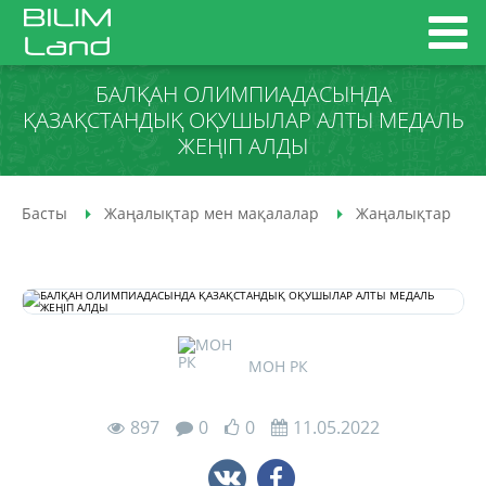
БАЛҚАН ОЛИМПИАДАСЫНДА
ҚАЗАҚСТАНДЫҚ ОҚУШЫЛАР АЛТЫ МЕДАЛЬ
ЖЕҢІП АЛДЫ
Басты
Жаңалықтар мен мақалалар
Жаңалықтар
МОН РК
897
0
0
11.05.2022