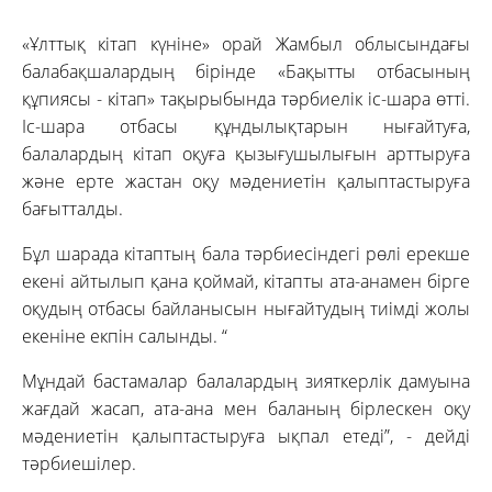
«Ұлттық кітап күніне» орай Жамбыл облысындағы
балабақшалардың бірінде «Бақытты отбасының
құпиясы - кітап» тақырыбында тәрбиелік іс-шара өтті.
Іс-шара отбасы құндылықтарын нығайтуға,
балалардың кітап оқуға қызығушылығын арттыруға
және ерте жастан оқу мәдениетін қалыптастыруға
бағытталды.
Бұл шарада кітаптың бала тәрбиесіндегі рөлі ерекше
екені айтылып қана қоймай, кітапты ата-анамен бірге
оқудың отбасы байланысын нығайтудың тиімді жолы
екеніне екпін салынды. “
Мұндай бастамалар балалардың зияткерлік дамуына
жағдай жасап, ата-ана мен баланың бірлескен оқу
мәдениетін қалыптастыруға ықпал етеді”, - дейді
тәрбиешілер.