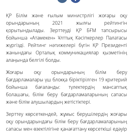
ҚР Білім және ғылым министрлігі жоғары оқу
орындарының 2021 жылғы рейтингін
қорытындылады. Зерттеуді ҚР БҒМ тапсырысы
бойынша «Атамекен» Ұлттық Кәсіпкерлер Палатасы
жүргізді. Рейтинг нәтижелері бүгін ҚР Президенті
жанындағы Орталық коммуникациялар қызметінің
алаңында белгілі болды.
Жоғары оқу орындарының білім беру
бағдарламалары үш блокқа біріктірілген 19 критерий
бойынша бағаланды: түлектердің мансаптық
болашағы, білім беру бағдарламаларының сапасы
және білім алушылардың жетістіктері.
Зерттеу көрсеткендей, жұмыс берушілердің жоғары
оқу орындарындағы білім беру бағдарламаларының
сапасы мен өзектілігіне қанағаттану көрсеткіші едәуір