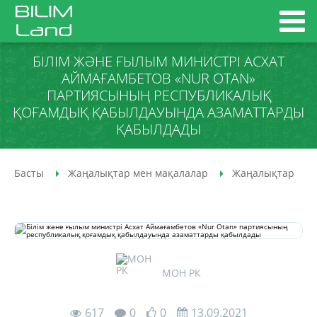
БІЛІМ ЖӘНЕ ҒЫЛЫМ МИНИСТРІ АСХАТ
АЙМАҒАМБЕТОВ «NUR OTAN»
ПАРТИЯСЫНЫҢ РЕСПУБЛИКАЛЫҚ
ҚОҒАМДЫҚ ҚАБЫЛДАУЫНДА АЗАМАТТАРДЫ
ҚАБЫЛДАДЫ
Басты
Жаңалықтар мен мақалалар
Жаңалықтар
МОН РК
617
0
0
13.09.2021