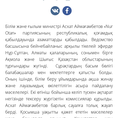
Білім және ғылым министрі Асхат Аймағамбетов «Nur
Otan» партиясының республикалық қоғамдық
қабылдауында азаматтарды қабылдады. Ведомство
басшысына бейнебайланыс арқылы тікелей эфирде
Нұр-Сұлтан, Алматы қалаларының, сонымен бірге
Ақмола және Шығыс Қазақстан облыстарының
тұрғындары жүгінді. Сұрақтардың басым бөлігі
балабақшалар мен мектептерге қатысты болды.
Оның ішінде, білім беру ұйымдарында ақша жинау
және лауазымдық өкілеттілігін асыра пайдалану
мәселелері. Екі өтініш бойынша келіп түскен ақпарат
негізінде тексеру жүргізетін комиссиялар құрылды.
Асхат Аймағамбетов барлық сауалға толық жауап
берді. Қосымша уақытты қажет ететін мәселелер