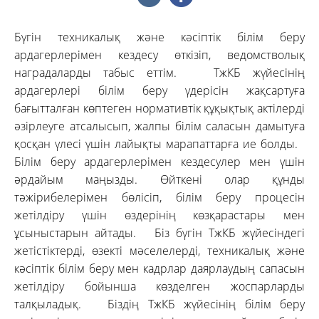
Бүгін техникалық және кәсіптік білім беру
ардагерлерімен кездесу өткізіп, ведомстволық
наградаларды табыс еттім. ТжКБ жүйесінің
ардагерлері білім беру үдерісін жақсартуға
бағытталған көптеген нормативтік құқықтық актілерді
әзірлеуге атсалысып, жалпы білім саласын дамытуға
қосқан үлесі үшін лайықты марапаттарға ие болды.
Білім беру ардагерлерімен кездесулер мен үшін
әрдайым маңызды. Өйткені олар құнды
тәжірибелерімен бөлісіп, білім беру процесін
жетілдіру үшін өздерінің көзқарастары мен
ұсыныстарын айтады. Біз бүгін ТжКБ жүйесіндегі
жетістіктерді, өзекті мәселелерді, техникалық және
кәсіптік білім беру мен кадрлар даярлаудың сапасын
жетілдіру бойынша көзделген жоспарларды
талқыладық. Біздің ТжКБ жүйесінің білім беру