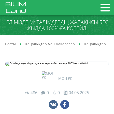
ЕЛІМІЗДЕ МҰҒАЛІМДЕРДІҢ ЖАЛАҚЫСЫ БЕС
ЖЫЛДА 100%-ҒА КӨБЕЙДІ
Басты
Жаңалықтар мен мақалалар
Жаңалықтар
МОН РК
486
0
0
04.05.2025