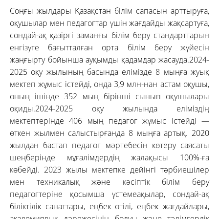
Соңғы жылдары Қазақстан білім сапасын арттыруға,
оқушылар мен педагогтар үшін жағдайды жақсартуға,
сондай-ақ қазіргі заманғы білім беру стандарттарын
енгізуге бағытталған орта білім беру жүйесін
жаңғырту бойынша ауқымды қадамдар жасауда.2024-
2025 оқу жылының басында елімізде 8 мыңға жуық
мектеп жұмыс істейді, онда 3,9 млн-нан астам оқушы,
оның ішінде 352 мың бірінші сынып оқушылары
оқиды.2024-2025 оқу жылында еліміздің
мектептерінде 406 мың педагог жұмыс істейді —
өткен жылмен салыстырғанда 8 мыңға артық. 2020
жылдан бастап педагог мәртебесін көтеру саясаты
шеңберінде мұғалімдердің жалақысы 100%-ға
көбейді. 2023 жылы мектепке дейінгі тәрбиешілер
мен техникалық және кәсіптік білім беру
педагогтеріне қосымша үстемеақылар, сондай-ақ
біліктілік санаттары, еңбек өтілі, еңбек жағдайлары,
академиялық дәрежесінің болуы және тәлімгерлік