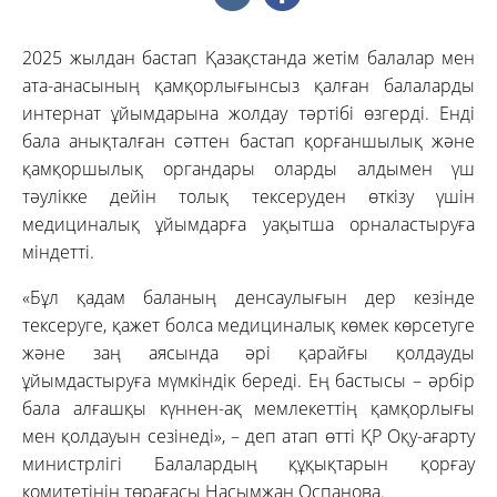
2025 жылдан бастап Қазақстанда жетім балалар мен
ата-анасының қамқорлығынсыз қалған балаларды
интернат ұйымдарына жолдау тәртібі өзгерді. Енді
бала анықталған сәттен бастап қорғаншылық және
қамқоршылық органдары оларды алдымен үш
тәулікке дейін толық тексеруден өткізу үшін
медициналық ұйымдарға уақытша орналастыруға
міндетті.
«Бұл қадам баланың денсаулығын дер кезінде
тексеруге, қажет болса медициналық көмек көрсетуге
және заң аясында әрі қарайғы қолдауды
ұйымдастыруға мүмкіндік береді. Ең бастысы – әрбір
бала алғашқы күннен-ақ мемлекеттің қамқорлығы
мен қолдауын сезінеді», – деп атап өтті ҚР Оқу-ағарту
министрлігі Балалардың құқықтарын қорғау
комитетінің төрағасы Насымжан Оспанова.