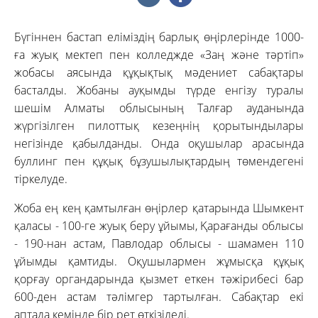
Бүгіннен бастап еліміздің барлық өңірлерінде 1000-
ға жуық мектеп пен колледжде «Заң және тәртіп»
жобасы аясында құқықтық мәдениет сабақтары
басталды. Жобаны ауқымды түрде енгізу туралы
шешім Алматы облысының Талғар ауданында
жүргізілген пилоттық кезеңнің қорытындылары
негізінде қабылданды. Онда оқушылар арасында
буллинг пен құқық бұзушылықтардың төмендегені
тіркелуде.
Жоба ең кең қамтылған өңірлер қатарында Шымкент
қаласы - 100-ге жуық беру ұйымы, Қарағанды облысы
- 190-нан астам, Павлодар облысы - шамамен 110
ұйымды қамтиды. Оқушылармен жұмысқа құқық
қорғау органдарында қызмет еткен тәжірибесі бар
600-ден астам тәлімгер тартылған. Сабақтар екі
аптада кемінде бір рет өткізіледі.