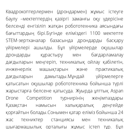
Квадрокоптерлермен (дрондармен) жұмыс істеуге
баулу –мектептердің қазіргі заманғы оқу үдерісіне
белсенді енгізіліп жатқан робототехника аясындағы
бағыттардың бірі.Бүгінде еліміздегі 1100 мектепте
STEM-зертханалар базасында дрондарды басқару
үйірмелері ашылды. Бұл үйірмелерде оқушылар
дрондарды құрастыру мен бағдарламалау
дағдыларын меңгеріп, техникалық ойлау қабілетін,
инженерлік машықтарын және практикалық
дағдыларын дамытады.Мұндай үйірмелерге
қатысатын оқушылар робототехника бойынша түрлі
жарыстарға белсене қатысуда. Жуырда ұлттық Aspan
Drone Competition турнирінің жеңімпаздары
Қазақстан намысын халықаралық деңгейде
қорғайтын болады.Сонымен қатар еліміз бойынша 24
жас техниктер станциясы мен техникалық
шығармашылық орталығы жұмыс істеп тұр. Бұл