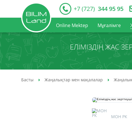
+7 (727)
344 95 95
Online Mektep
Мұғалімге
ЕЛІМІЗДІҢ ЖАС З
Басты
Жаңалықтар мен мақалалар
Жаңалық
МОН РК