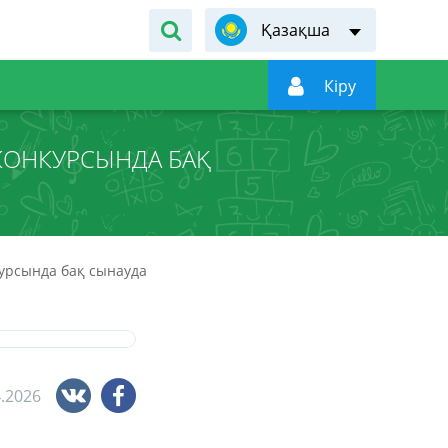
Қазақша

Кiру
 КОНКУРСЫНДА БАҚ
курсында бақ сынауда
4.2026