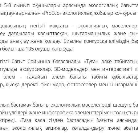
да 5-8 сынып оқушылары арасында экологиялық бағытт
нықтауға арналған «ProEco» экологиялық жобалар конкурсы 
додасының негізгі мақсаты - экологиялық мәселеле
ттеу дағдылары қалыптасқан, шығармашылық және сыни
ды анықтау және қолдау. Биылғы конкурсқа еліміздің ба
ба бойынша 105 оқушы қатысуда.
гізгі бағыт бойынша бағаланады. «Туған өлке табиғаты
туалды экскурсиялар, 3D-модельдер мен интерактивті к
н әлем – ғажайып әлем» бағыты табиғи құбылыстар
р, қысқа деректі фильмдер, фотоэсселер мен шығарма
иялық бастама» бағыты экологиялық мәселелерді шешуге ба
айн үлгілері және инфографика элементтерімен толықты
ктіреді. «Таза қала сізден басталады» бағыты аясынд
лған экологиялық акциялар, көгалдандыру және абат