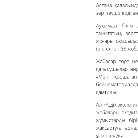
Астана қаласын
зерттеушілерді а
Ауқымды білім 
танытатын, зер
жоғары оқушылар
іріктелген 88 жо
Жобалар төрт не
қатысушылар вир
«Мені қоршаға
бейнематериалда
қамтиды.
Ал «Үздік эколог
жобалары, экодиз
жұмыстарды бірі
жақсартуға арна
ұсынылады.