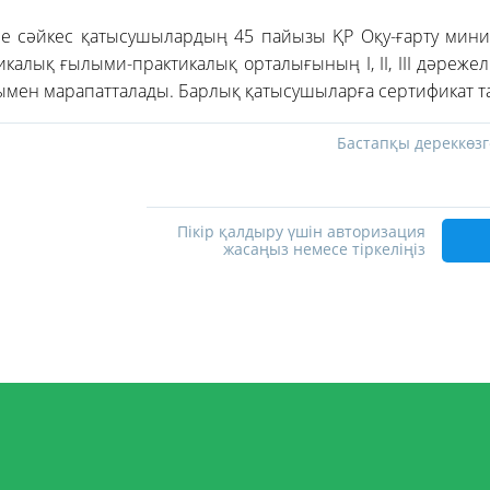
не сәйкес қатысушылардың 45 пайызы ҚР Оқу-ғарту минис
калық ғылыми-практикалық орталығының I, II, III дәреж
ымен марапатталады. Барлық қатысушыларға сертификат т
Бастапқы дереккөзг
Пікір қалдыру үшін авторизация
жасаңыз немесе тіркеліңіз