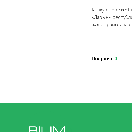
Конкурс ережесі
«Дарын» республи
және грамоталар
Пікірлер
0