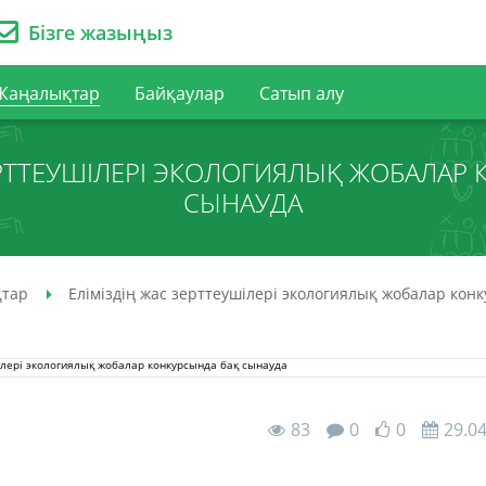
Бізге жазыңыз
Жаңалықтар
Байқаулар
Сатып алу
ЕРТТЕУШІЛЕРІ ЭКОЛОГИЯЛЫҚ ЖОБАЛАР
СЫНАУДА
тар
Еліміздің жас зерттеушілері экологиялық жобалар кон
83
0
0
29.0