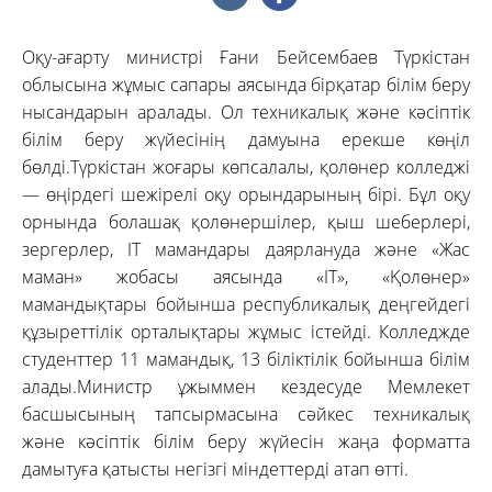
Оқу-ағарту министрі Ғани Бейсембаев Түркістан
облысына жұмыс сапары аясында бірқатар білім беру
нысандарын аралады. Ол техникалық және кәсіптік
білім беру жүйесінің дамуына ерекше көңіл
бөлді.Түркістан жоғары көпсалалы, қолөнер колледжі
— өңірдегі шежірелі оқу орындарының бірі. Бұл оқу
орнында болашақ қолөнершілер, қыш шеберлері,
зергерлер, IT мамандары даярлануда және «Жас
маман» жобасы аясында «IT», «Қолөнер»
мамандықтары бойынша республикалық деңгейдегі
құзыреттілік орталықтары жұмыс істейді. Колледжде
студенттер 11 мамандық, 13 біліктілік бойынша білім
алады.Министр ұжыммен кездесуде Мемлекет
басшысының тапсырмасына сәйкес техникалық
және кәсіптік білім беру жүйесін жаңа форматта
дамытуға қатысты негізгі міндеттерді атап өтті.