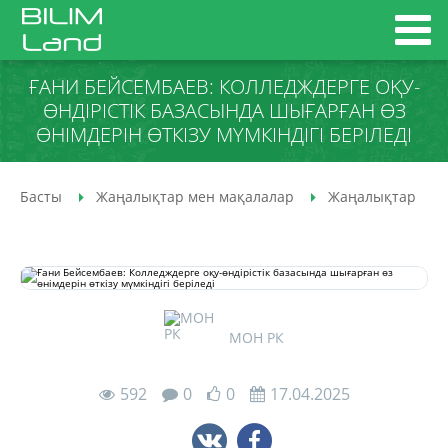
ҒАНИ БЕЙСЕМБАЕВ: КОЛЛЕДЖДЕРГЕ ОҚУ-
ӨНДІРІСТІК БАЗАСЫНДА ШЫҒАРҒАН ӨЗ
ӨНІМДЕРІН ӨТКІЗУ МҮМКІНДІГІ БЕРІЛЕДІ
Басты
Жаңалықтар мен мақалалар
Жаңалықтар
МОН РК
592
0
0
17.04.2025