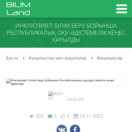
ИНКЛЮЗИВТІ БІЛІМ БЕРУ БОЙЫНША
РЕСПУБЛИКАЛЫҚ ОҚУ-ӘДІСТЕМЕЛІК КЕҢЕС
ҚҰРЫЛДЫ
Басты
Жаңалықтар мен мақалалар
Жаңалықтар
МОН РК
303
0
0
24.11.2025