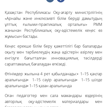
Қазақстан Республикасы Оқу-ағарту министрлігінің
«Арнайы және инклюзивті білім беруді дамытудың
ұлттық ғылыми-практикалық орталығы» РММ
жанынан Республикалық оқу-әдістемелік кеңес өз
жұмысын бастады.
Кеңес ерекше білім беру қажеттілігі бар балаларды
оқыту мен тәрбиелеудің жаңа әдістерін әзірлеу мен
енгізуге бағытталған инновациялық тәсілдерді
сараптамалық бағалаудан өткізеді.
Өтінімдер жылына 4 рет қабылданады:▫️ 1–15 қаңтар
аралығында▫️ 1–15 сәуір аралығында▫️ 1–15 шілде
аралығында▫️ 1–15 қазан аралығында
Оған педагогтер мен сала мамандары өздерінің
авторлық оқу-әдістемелік материалдары мен