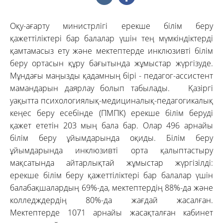
Оқу-ағарту министрлігі ерекше білім беру
қажеттіліктері бар балалар үшін тең мүмкіндіктерді
қамтамасыз ету және мектептерде инклюзивті білім
беру ортасын құру бағытында жұмыстар жүргізуде.
Мұндағы маңызды қадамның бірі - педагог-ассистент
мамандарын даярлау болып табылады. Қазіргі
уақытта психологиялық-медициналық-педагогикалық
кеңес беру есебінде (ПМПК) ерекше білім беруді
қажет ететін 203 мың бала бар. Олар 496 арнайы
білім беру ұйымдарында оқиды. Білім беру
ұйымдарында инклюзивті орта қалыптастыру
мақсатында айтарлықтай жұмыстар жүргізілді:
ерекше білім беру қажеттіліктері бар балалар үшін
балабақшалардың 69%-да, мектептердің 88%-да және
колледждердің 80%-да жағдай жасалған.
Мектептерде 1071 арнайы жасақталған кабинет