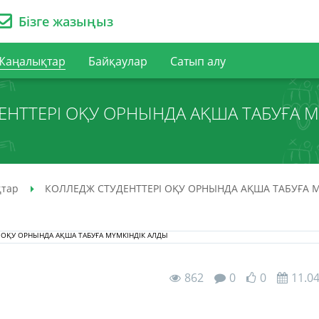
Бізге жазыңыз
Жаңалықтар
Байқаулар
Сатып алу
ЕНТТЕРІ ОҚУ ОРНЫНДА АҚША ТАБУҒА М
тар
КОЛЛЕДЖ СТУДЕНТТЕРІ ОҚУ ОРНЫНДА АҚША ТАБУҒА 
862
0
0
11.0