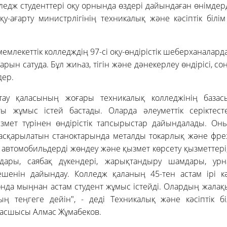
ледж студенттері оқу орнында өздері дайындаған өнімдер
у-ағарту министрлігінің техникалық және кәсіптік білі
 мемлекеттік колледждің 97-сі оқу-өндірістік шеберханала
ларын сатуда. Бұл жиһаз, тігін және дәнекерлеу өндірісі, с
дер.
тау қаласының жоғары техникалық колледжінің базас
ы жұмыс істей бастады. Оларда әлеуметтік серіктес
мет түрінен өндірістік тапсырыстар дайындалады. Он
сқарылатын станоктарында металды токарлық және фрезе
л автомобильдерді жөндеу және қызмет көрсету қызметтері
дары, саябақ дүкендері, жарықтандыру шамдары, ур
ешенін дайындау. Колледж қаланың 45-тен астам ірі 
нда мыңнан астам студент жұмыс істейді. Олардың жала
ң теңгеге дейін", - деді Техникалық және кәсіптік бі
асшысы Алмас Жұмабеков.