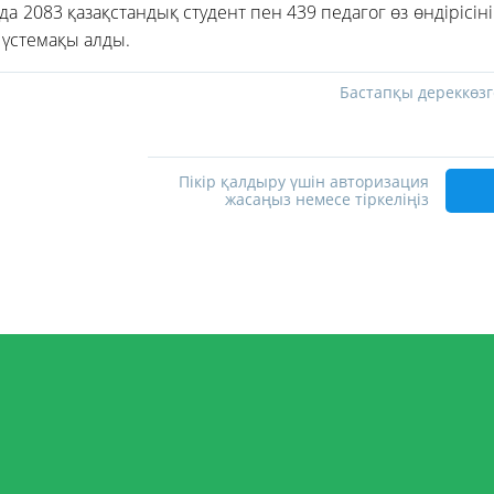
ңда 2083 қазақстандық студент пен 439 педагог өз өндірісін
 үстемақы алды.
Бастапқы дереккөзг
Пікір қалдыру үшін авторизация
жасаңыз немесе тіркеліңіз