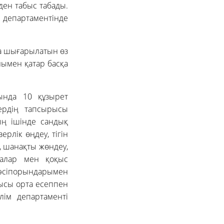
ден табыс табады.
м департаментінде
рда шығарылатын өз
онымен қатар басқа
ында 10 құзырет
тердің тапсырысы
ың ішінде сандық
рлік өңдеу, тігін
, шанақты жөндеу,
налар мен қоқыс
кәсіпорындарымен
қысы орта есеппен
лім департаменті