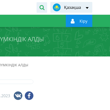
Қазақша

Кiру
ҮМКІНДІК АЛДЫ
МҮМКІНДІК АЛДЫ
4.2023