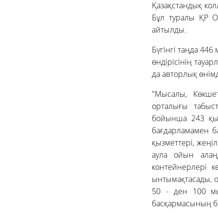
Қазақстандық кол
Бұл туралы ҚР Оқ
айтылды.
Бүгінгі таңда 446
өндірісінің тауар
да авторлық өнім
"Мысалы, Көкше
орталығы табыст
бойынша 243 қыз
бағдарламамен ба
қызметтері, жеңі
аула ойын алаң
контейнерлері к
ынтымақтасады, о
50 - ден 100 мы
басқармасының б