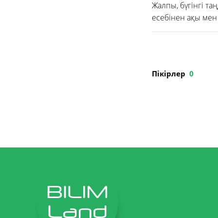
Жалпы, бүгінгі та
есебінен ақы мен
Пікірлер
0