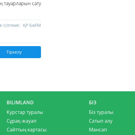
ің тауарларын сату
е сілтеме:
ҚР БжҒМ
Тіркелу
BILIMLAND
БІЗ
Курстар туралы
Біз туралы
Сұрақ-жауап
Сатып алу
Сайттың картасы
Мансап