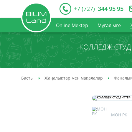
+7 (727)
344 95 95
Online Mektep
Мұғалімге
КОЛЛЕДЖ СТУД
Басты
Жаңалықтар мен мақалалар
Жаңалық
МОН РК