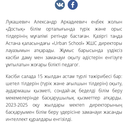
Лукашевич Александр Аркадиевич еңбек жолын
«Достық» білім орталығында түрік және орыс
тілдерінің мұғалімі ретінде бастаған. Қазіргі таңда
Астана қаласындағы «Urban School» ЖШС директоры
лауазымын атқарады. Жұмыс барысында үздіксіз
кәсіби даму мен заманауи оқыту әдістерін енгізуге
ұмтылатын жоғары білікті педагог.
Кәсіби салада 15 жылдан астам түрлі тәжірибесі бар:
шетел тілдерін (түрік және ағылшын тілдерін) оқыту,
аудармашы қызметі, сондай-ақ беделді білім беру
мекемелерінде басқарушылық қызметтер атқарды.
2023-2025 оқу жылдары мектеп директорының
басқаруымен білім беру үдерісіне заманауи жасанды
интеллект құралдары енгізілді.