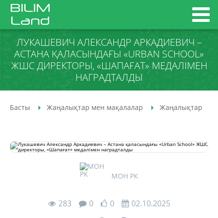
ЛУКАШЕВИЧ АЛЕКСАНДР АРКАДИЕВИЧ –
АСТАНА ҚАЛАСЫНДАҒЫ «URBAN SCHOOL»
ЖШС ДИРЕКТОРЫ, «ШАПАҒАТ» МЕДАЛІМЕН
НАГРАДТАЛДЫ
Басты
Жаңалықтар мен мақалалар
Жаңалықтар
МОН РК
283
0
0
02.10.2025