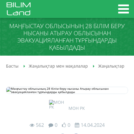
МАҢҒЫСТАУ ОБЛЫСЫНЫҢ 28 БІЛІМ БЕРУ
НЫСАНЫ АТЫРАУ ОБЛЫСЫНАН
ЭВАКУАЦИЯЛАНҒАН ТҰРҒЫНДАРДЫ
ҚАБЫЛДАДЫ
Басты
Жаңалықтар мен мақалалар
Жаңалықтар
МОН РК
562
0
0
14.04.2024