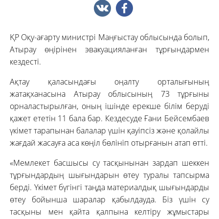
ҚР Оқу-ағарту министрі Маңғыстау облысында болып,
Атырау өңірінен эвакуацияланған тұрғындармен
кездесті.
Ақтау қаласындағы оңалту орталығының
жатақханасына Атырау облысының 73 тұрғыны
орналастырылған, оның ішінде ерекше білім беруді
қажет ететін 11 бала бар. Кездесуде Ғани Бейсембаев
үкімет тарапынан балалар үшін қауіпсіз және қолайлы
жағдай жасауға аса көңіл бөлініп отырғанын атап өтті.
«Мемлекет басшысы су тасқынынан зардап шеккен
тұрғындардың шығындарын өтеу туралы тапсырма
берді. Үкімет бүгінгі таңда материалдық шығындарды
өтеу бойынша шаралар қабылдауда. Біз үшін су
тасқыны мен қайта қалпына келтіру жұмыстары