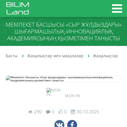
МЕМЛЕКЕТ БАСШЫСЫ «СЫР ЖҰЛДЫЗДАРЫ»
ШЫҒАРМАШЫЛЫҚ-ИННОВАЦИЯЛЫҚ
АКАДЕМИЯСЫНЫҢ ҚЫЗМЕТІМЕН ТАНЫСТЫ
Басты
Жаңалықтар мен мақалалар
Жаңалықтар
МОН РК
290
0
0
30.10.2025