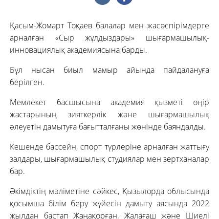
Қасым-Жомарт Тоқаев балалар мен жасөспірімдерге
арналған «Сыр жұлдыздары» шығармашылық-
инновациялық академиясына барды.
Бұл нысан биыл мамыр айында пайдалануға
берілген.
Мемлекет басшысына академия қызметі өңір
жастарының зияткерлік және шығармашылық
әлеуетін дамытуға бағытталғаны жөнінде баяндалды.
Кешенде бассейн, спорт түрлеріне арналған жаттығу
залдары, шығармашылық студиялар мен зертханалар
бар.
Әкімдіктің мәліметіне сәйкес, Қызылорда облысында
қосымша білім беру жүйесін дамыту аясында 2022
жылдан бастап Жаңақорған, Жалағаш және Шиелі