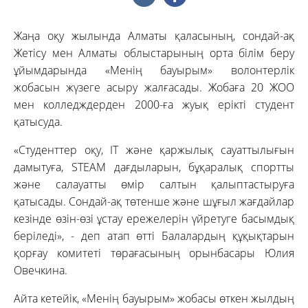
Жаңа оқу жылында Алматы қаласының, сондай-ақ
Жетісу мен Алматы облыстарының орта білім беру
ұйымдарында «Менің бауырым» волонтерлік
жобасын жүзеге асыру жалғасады. Жобаға 20 ЖОО
мен колледждерден 2000-ға жуық ерікті студент
қатысуда.
«Студенттер оқу, IT және қаржылық сауаттылығын
дамытуға, STEAM дағдыларын, бұқаралық спортты
және салауатты өмір салтын қалыптастыруға
қатысады. Сондай-ақ төтенше және шұғыл жағдайлар
кезінде өзін-өзі ұстау ережелерін үйретуге басымдық
беріледі», - деп атап өтті Балалардың құқықтарын
қорғау комитеті төрағасының орынбасары Юлия
Овечкина.
Айта кетейік, «Менің бауырым» жобасы өткен жылдың