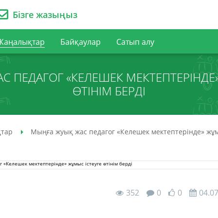
Бізге жазыңыз
Жаңалықтар
Байқаулар
Сатып алу
С ПЕДАГОГ «КЕЛЕШЕК МЕКТЕПТЕРІНДЕ»
ӨТІНІМ БЕРДІ
тар
Мыңға жуық жас педагог «Келешек мектептерінде» жұмы
352
0
0
04.0