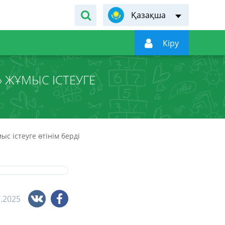
Қазақша

Кiру
 ЖҰМЫС ІСТЕУГЕ
с істеуге өтінім берді
7.2025