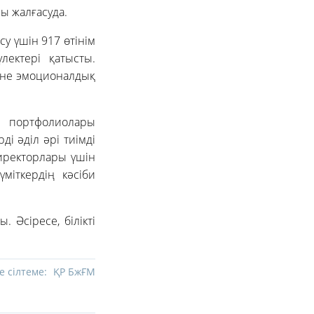
ы жалғасуда.
су үшін 917 өтінім
лектері қатысты.
және эмоционалдық
 портфолиолары
і әділ әрі тиімді
директорлары үшін
үміткердің кәсіби
. Әсіресе, білікті
е сілтеме:
ҚР БжҒМ