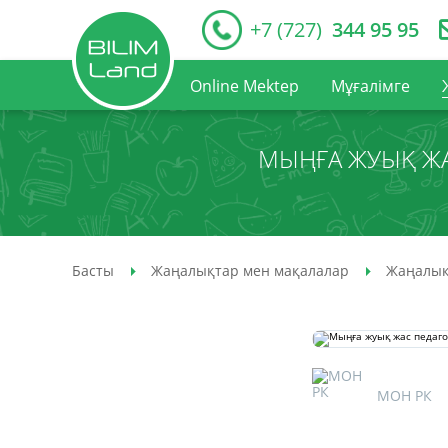
+7 (727)
344 95 95
Online Mektep
Мұғалімге
МЫҢҒА ЖУЫҚ ЖА
Басты
Жаңалықтар мен мақалалар
Жаңалық
МОН РК