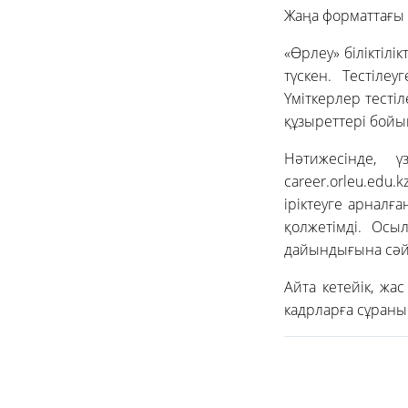
Жаңа форматтағы 
«Өрлеу» біліктілі
түскен. Тестіле
Үміткерлер тесті
құзыреттері бойы
Нәтижесінде, 
career.orleu.edu.
іріктеуге арналғ
қолжетімді. Осыл
дайындығына сәйк
Айта кетейік, жас
кадрларға сұраны