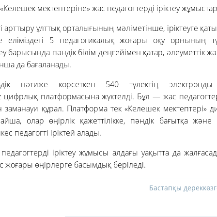
«Келешек мектептеріне» жас педагогтерді іріктеу жұмыстар
кті арттыру ұлттық орталығының мәліметінше, іріктеуге қаты
уге еліміздегі 5 педагогикалық жоғары оқу орнының тү
леу барысында пәндік білім деңгейімен қатар, әлеуметтік 
нша да бағаланады.
үздік нәтиже көрсеткен 540 түлектің электронды
kz цифрлық платформасына жүктелді. Бұл — жас педагогтерд
ан заманауи құрал. Платформа тек «Келешек мектептері» 
айша, олар өңірлік қажеттілікке, пәндік бағытқа және 
ес педагогті іріктей алады.
 педагогтерді іріктеу жұмысы алдағы уақытта да жалғасады
с жоғары өңірлерге басымдық беріледі.
Бастапқы дереккөзг