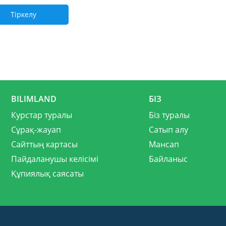
Тіркелу
BILIMLAND
БІЗ
Курстар туралы
Біз туралы
Сұрақ-жауап
Сатып алу
Сайттың картасы
Мансап
Пайдаланушы келісімі
Байланыс
Құпиялық саясаты