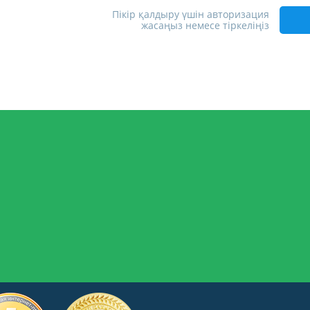
Пікір қалдыру үшін авторизация
жасаңыз немесе тіркеліңіз