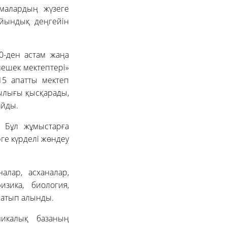
амалардың жүзеге
йындық деңгейін
-ден астам жаңа
ешек мектептері»
15 апатты мектеп
ылығы қысқарады,
айды.
 Бұл жұмыстарға
ге күрделі жөндеу
лар, асханалар,
изика, биология,
сатып алынды.
никалық базаның