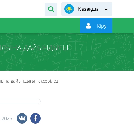
Қазақша

Кiру
ЖЫЛЫНА ДАЙЫНДЫҒЫ
лына дайындығы тексеріледі
8.2025