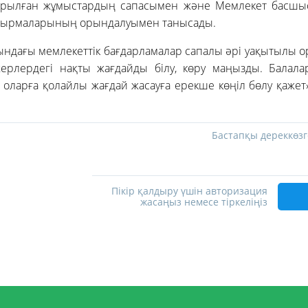
арылған жұмыстардың сапасымен және Мемлекет басшы
сырмаларының орындалуымен танысады.
сындағы мемлекеттік бағдарламалар сапалы әрі уақытылы о
жерлердегі нақты жағдайды білу, көру маңызды. Балалар
, оларға қолайлы жағдай жасауға ерекше көңіл бөлу қажет»
Бастапқы дереккөзг
Пікір қалдыру үшін авторизация
жасаңыз немесе тіркеліңіз