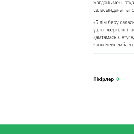
жағдайымен, атқ
саласындағы тап
«Білім беру сала
үшін жергілікті 
қамтамасыз етуге
Ғани Бейсембаев.
Пікірлер
0