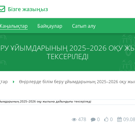
Бізге жазыңыз
Жаңалықтар
Байқаулар
Сатып алу
 БЕРУ ҰЙЫМДАРЫНЫҢ 2025–2026 ОҚУ 
ТЕКСЕРІЛЕДІ
тар
Өңірлерде білім беру ұйымдарының 2025–2026 оқу жы
478
0
0
09.0