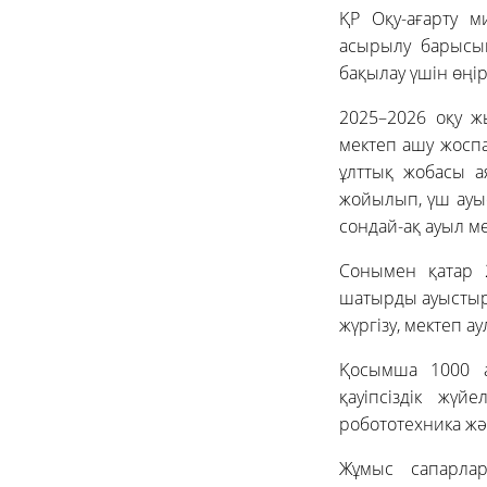
ҚР Оқу-ағарту м
асырылу барысы
бақылау үшін өңі
2025–2026 оқу 
мектеп ашу жосп
ұлттық жобасы а
жойылып, үш ауы
сондай-ақ ауыл м
Сонымен қатар 
шатырды ауыстыру
жүргізу, мектеп а
Қосымша 1000 а
қауіпсіздік жүй
робототехника жә
Жұмыс сапарлар