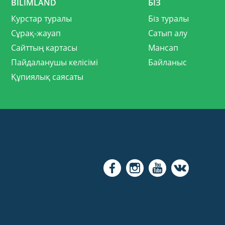
BILIMLAND
БІЗ
Курстар туралы
Біз туралы
Сұрақ-жауап
Сатып алу
Сайттың картасы
Мансап
Пайдаланушы келісімі
Байланыс
Құпиялық саясаты