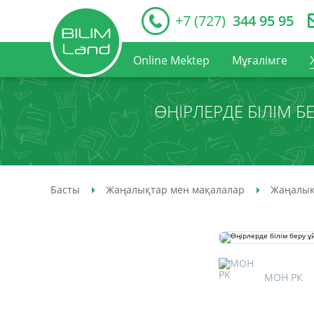
+7 (727)
344 95 95
Online Mektep
Мұғалімге
ӨҢІРЛЕРДЕ БІЛІМ
Басты
Жаңалықтар мен мақалалар
Жаңалық
МОН РК