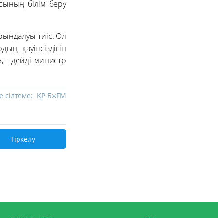
сының білім беру
рындалуы тиіс. Ол
дың қауіпсіздігін
, - дейді министр
е сілтеме:
ҚР БжҒМ
Тіркелу