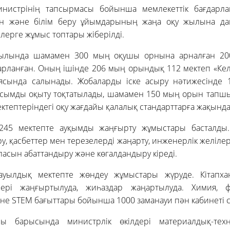
инистрінің тапсырмасы бойынша мемлекеттік бағдарл
н және білім беру ұйымдарының жаңа оқу жылына да
рлерге жұмыс топтары жіберілді.
жылында шамамен 300 мың оқушы орнына арналған 200
арланған. Оның ішінде 206 мың орындық 112 мектеп «Кел
ясында салынады. Жобаларды іске асыру нәтижесінде 
сымды оқыту тоқтатылады, шамамен 150 мың орын тапш
ектептеріндегі оқу жағдайы қалалық стандарттарға жақынд
245 мектепте ауқымды жаңғырту жұмыстары басталды.
, қасбеттер мен терезелерді жаңарту, инженерлік желілер
уласын абаттандыру және көгалдандыру кіреді.
уылдық мектепте жөндеу жұмыстары жүруде. Кітапхана
елері жаңғыртылуда, жиһаздар жаңартылуда. Химия, ф
не STEM бағыттары бойынша 1000 заманауи пән кабинеті 
ы барысында министрлік өкілдері материалдық-тех