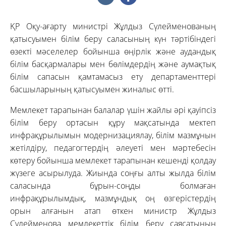
ҚР Оқу-ағарту министрі Жұлдыз Сүлейменованың
қатысуымен білім беру саласының күн тәртібіндегі
өзекті мәселелер бойынша өңірлік және аудандық
білім басқармалары мен бөлімдердің және аумақтық
білім сапасын қамтамасыз ету департаменттері
басшыларының қатысуымен жиналыс өтті.
Мемлекет тарапынан балалар үшін жайлы әрі қауіпсіз
білім беру ортасын құру мақсатында мектеп
инфрақұрылымын модернизациялау, білім мазмұнын
жетілдіру, педагогтердің әлеуеті мен мәртебесін
көтеру бойынша мемлекет тарапынан кешенді қолдау
жүзеге асырылуда. Жиында соңғы алты жылда білім
саласында бұрын-соңды болмаған
инфрақұрылымдық, мазмұндық оң өзгерістердің
орын алғанын атап өткен министр Жұлдыз
Сүлейменова мемлекеттік білім беру саясатының