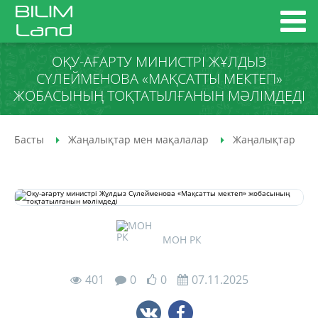
ОҚУ-АҒАРТУ МИНИСТРІ ЖҰЛДЫЗ
СҮЛЕЙМЕНОВА «МАҚСАТТЫ МЕКТЕП»
ЖОБАСЫНЫҢ ТОҚТАТЫЛҒАНЫН МӘЛІМДЕДІ
Басты
Жаңалықтар мен мақалалар
Жаңалықтар
МОН РК
401
0
0
07.11.2025