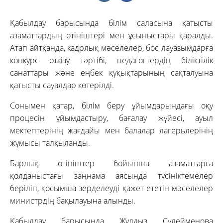
Қабылдау барысында білім саласына қатысты
азаматтардың өтініштері мен ұсыныстары қаралды.
Атап айтқанда, кадрлық мәселелер, бос лауазымдарға
конкурс өткізу тәртібі, педагогтердің біліктілік
санаттары және еңбек құқықтарының сақталуына
қатысты сауалдар көтерілді.
Сонымен қатар, білім беру ұйымдарындағы оқу
процесін ұйымдастыру, бағалау жүйесі, ауыл
мектептерінің жағдайы мен балалар лагерьлерінің
жұмысы талқыланды.
Барлық өтініштер бойынша азаматтарға
қолданыстағы заңнама аясында түсініктемелер
беріліп, қосымша зерделеуді қажет ететін мәселелер
министрдің бақылауына алынды.
Қабылдау барысында Жұлдыз Сүлейменова