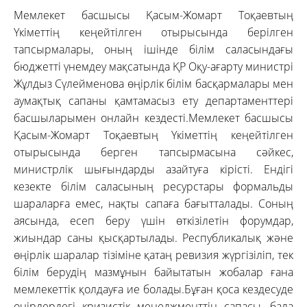
Мемлекет басшысы Қасым-Жомарт Тоқаевтың
Үкіметтің кеңейтілген отырысында берілген
тапсырмалары, оның ішінде білім саласындағы
бюджетті үнемдеу мақсатында ҚР Оқу-ағарту министрі
Жұлдыз Сүлейменова өңірлік білім басқармалары мен
аумақтық сапаны қамтамасыз ету департаменттері
басшыларымен онлайн кездесті.Мемлекет басшысы
Қасым-Жомарт Тоқаевтың Үкіметтің кеңейтілген
отырысында берген тапсырмасына сәйкес,
министрлік шығындарды азайтуға кірісті. Ендігі
кезекте білім саласының ресурстары формальды
шараларға емес, нақты сапаға бағытталады. Соның
аясында, есеп беру үшін өткізілетін форумдар,
жиындар саны қысқартылады. Республикалық және
өңірлік шаралар тізіміне қатаң ревизия жүргізіліп, тек
білім берудің мазмұнын байытатын жобалар ғана
мемлекеттік қолдауға ие болады.Бұған қоса кездесуде
өңірлердегі кризистік менеджменттің сапасы, бала