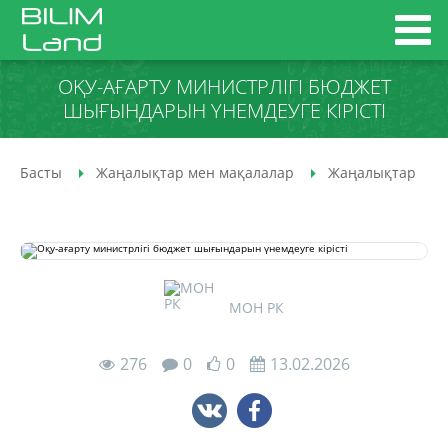
ОҚУ-АҒАРТУ МИНИСТРЛІГІ БЮДЖЕТ
ШЫҒЫНДАРЫН ҮНЕМДЕУГЕ КІРІСТІ
Басты
Жаңалықтар мен мақалалар
Жаңалықтар
МОН РК
276
0
0
13.02.2026