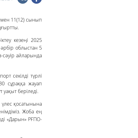
ымен 11(12) сынып
ңғыртты.
ктеу кезеңі 2025
 әрбір облыстан 5
з-сәуір айларында
орт секілді түрлі
30 сұраққа жауап
 уақыт беріледі.
й үлес қосатынына
німдіміз. Жоба ең
йді «Дарын» РҒПО-