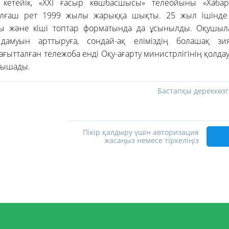
а кетейік, «ХХІ ғасыр көшбасшысы» телеойыны «Хаба
алғаш рет 1999 жылы жарыққа шықты. 25 жыл ішінде
ы және кіші топтар форматында да ұсынылды. Оқушыл
дамуын арттыруға, сондай-ақ еліміздің болашақ зия
ағытталған тележоба енді Оқу-ағарту министрлігінің қолда
уышады.
Бастапқы дереккөзг
Пікір қалдыру үшін авторизация
жасаңыз немесе тіркеліңіз