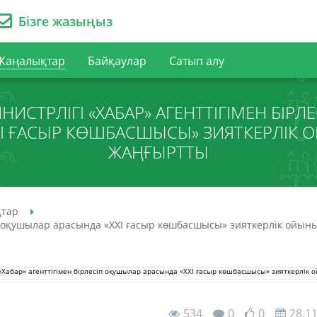
Бізге жазыңыз
Жаңалықтар
Байқаулар
Сатып алу
НИСТРЛІГІ «ХАБАР» АГЕНТТІГІМЕН БІР
ХІ ҒАСЫР КӨШБАСШЫСЫ» ЗИЯТКЕРЛІК 
ЖАҢҒЫРТТЫ
тар
сіп оқушылар арасында «ХХІ ғасыр көшбасшысы» зияткерлік ойы
534
0
0
28.1