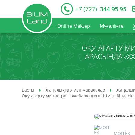
+7 (727)
344 95 95
Online Mektep
Мұғалімге
ОҚУ-АҒАРТУ МИ
АРАСЫНДА «Х
Басты
Жаңалықтар мен мақалалар
Жаңалық
Оқу-ағарту министрлігі «Хабар» агенттігімен бірле
МОН РК