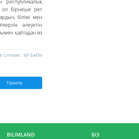
р» республикалық
 ол бірнеше рет
ардың білімі мен
ткерлік әлеуетін
уымен қайтадан өз
е сілтеме:
ҚР БжҒМ
Тіркелу
BILIMLAND
БІЗ