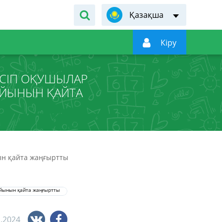
Қазақша

Кiру
ЛЕСІП ОҚУШЫЛАР
ОЙЫНЫН ҚАЙТА
нын қайта жаңғыртты
1.2024