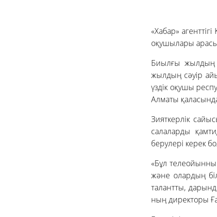
«Хабар» агенттігі
оқушылары арасын
Биылғы жылдың қ
жылдың сәуір айы
үздік оқушы респ
Алматы қаласында
Зияткерлік сайыс
салаларды қамти
берулері керек бо
«Бұл телеойынның
және олардың біл
талантты, дарынды
ның директоры Ғ