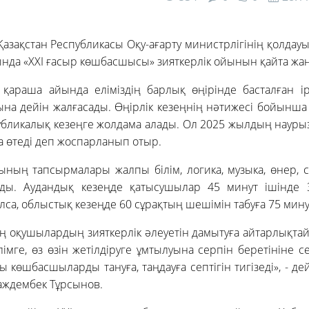
 Қазақстан Республикасы Оқу-ағарту министрлігінің қолдау
да «ХХІ ғасыр көшбасшысы» зияткерлік ойынын қайта жа
араша айында еліміздің барлық өңірінде басталған ірі
на дейін жалғасады. Өңірлік кезеңнің нәтижесі бойынша
убликалық кезеңге жолдама алады. Ол 2025 жылдың науры
 өтеді деп жоспарланып отыр.
ының тапсырмалары жалпы білім, логика, музыка, өнер, сп
ды. Аудандық кезеңде қатысушылар 45 минут ішінде 
лса, облыстық кезеңде 60 сұрақтың шешімін табуға 75 минут
 оқушылардың зияткерлік әлеуетін дамытуға айтарлықта
імге, өз өзін жетілдіруге ұмтылуына серпін беретініне се
 көшбасшыларды тануға, таңдауға септігін тигізеді», - де
аждембек Тұрсынов.