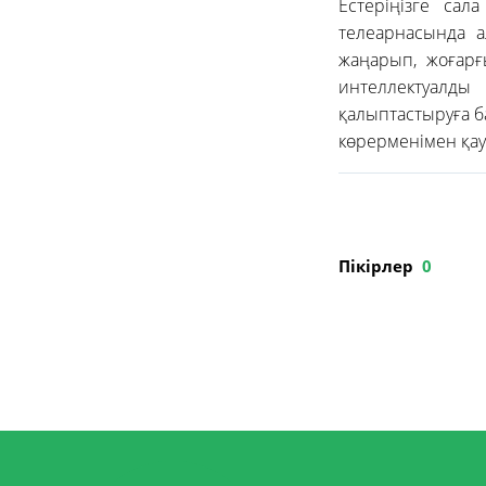
Естеріңізге сал
телеарнасында 
жаңарып, жоғарғ
интеллектуалды 
қалыптастыруға б
көрерменімен қа
Пікірлер
0