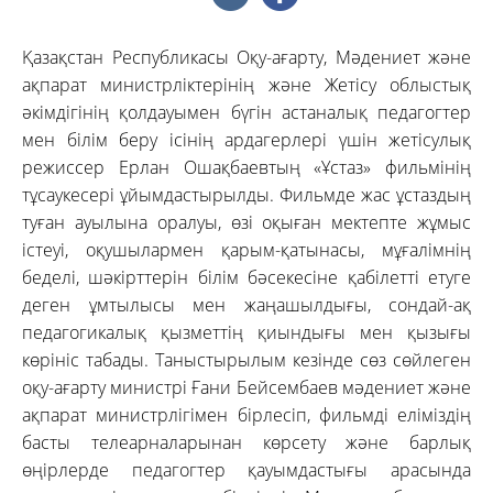
Қазақстан Республикасы Оқу-ағарту, Мәдениет және
ақпарат министрліктерінің және Жетісу облыстық
әкімдігінің қолдауымен бүгін астаналық педагогтер
мен білім беру ісінің ардагерлері үшін жетісулық
режиссер Ерлан Ошақбаевтың «Ұстаз» фильмінің
тұсаукесері ұйымдастырылды. Фильмде жас ұстаздың
туған ауылына оралуы, өзі оқыған мектепте жұмыс
істеуі, оқушылармен қарым-қатынасы, мұғалімнің
беделі, шәкірттерін білім бәсекесіне қабілетті етуге
деген ұмтылысы мен жаңашылдығы, сондай-ақ
педагогикалық қызметтің қиындығы мен қызығы
көрініс табады. Таныстырылым кезінде сөз сөйлеген
оқу-ағарту министрі Ғани Бейсембаев мәдениет және
ақпарат министрлігімен бірлесіп, фильмді еліміздің
басты телеарналарынан көрсету және барлық
өңірлерде педагогтер қауымдастығы арасында