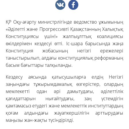
ҚР Оқу-ағарту министрлігінде ведомство ұжымының
«Әділетті және Прогрессивті Қазақстанның Халықтық
Конституциясы үшін!» жалпыұлттық коалициясы
өкілдерімен кездесуі өтті. Іс-шара барысында жаңа
Конституция жобасының негізгі ережелері
таныстырылып, алдағы конституциялық реформаның
басым бағыттары талқыланды.
Кездесу аясында қатысушыларға елдің Негізгі
заңындағы тұжырымдамалық өзгерістер, олардың
мемлекетті одан әрі дамытудағы, әділеттілік
қағидаттарын нығайтудағы, заң үстемдігін
қамтамасыз етудегі және мемлекеттік институттардың
қоғам алдындағы жауапкершілігін арттырудағы
маңызы жан-жақты түсіндірілді.