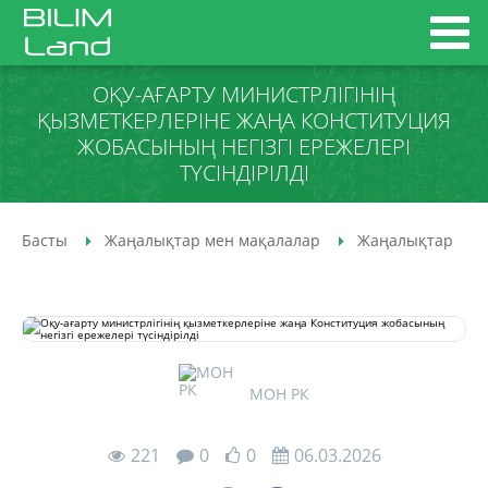
ОҚУ-АҒАРТУ МИНИСТРЛІГІНІҢ
ҚЫЗМЕТКЕРЛЕРІНЕ ЖАҢА КОНСТИТУЦИЯ
ЖОБАСЫНЫҢ НЕГІЗГІ ЕРЕЖЕЛЕРІ
ТҮСІНДІРІЛДІ
Басты
Жаңалықтар мен мақалалар
Жаңалықтар
МОН РК
221
0
0
06.03.2026