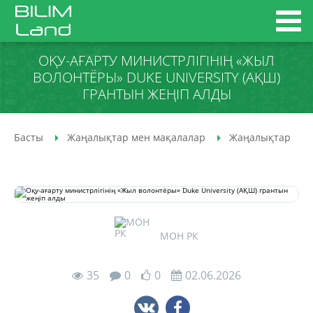
ОҚУ-АҒАРТУ МИНИСТРЛІГІНІҢ «ЖЫЛ
ВОЛОНТЁРЫ» DUKE UNIVERSITY (АҚШ)
ГРАНТЫН ЖЕҢІП АЛДЫ
Басты
Жаңалықтар мен мақалалар
Жаңалықтар
МОН РК
35
0
0
02.06.2026