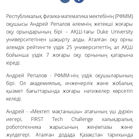
Республикалық физика-математика мектебінің (РФММ)
оқушысы Андрей Репалов әлемнің жетекші жоғары
оқу орындарының бірі – АҚШ-тағы Duke University
университетінен шақырту алды. Аталған оқу орны
әлемдік рейтингте үздік 25 университеттің, ал АҚШ
бойынша үздік 7 жоғары оқу орнының қатарына
кіреді.
Андрей Репалов - РФММ-нің үздік оқушыларының
бірі. Ол академиялық, инженерлік және жобалық
қызмет бағыттарында жоғары нәтижелер көрсетіп
келеді.
Андрей - «Мектеп мақтанышы» атағының үш дүркін
иегері, FIRST Tech Challenge халықаралық
робототехника жарысының жеңімпазы және
жүлдегері. Аталған додада Қазақстан тарихында