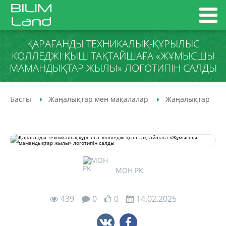
ҚАРАҒАНДЫ ТЕХНИКАЛЫҚ-ҚҰРЫЛЫС
КОЛЛЕДЖІ ҚЫШ ТАҚТАЙШАҒА «ЖҰМЫСШЫ
МАМАНДЫҚТАР ЖЫЛЫ» ЛОГОТИПІН САЛДЫ
Басты
Жаңалықтар мен мақалалар
Жаңалықтар
МОН РК
439
0
0
14.02.2025