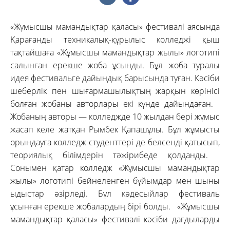
«Жұмысшы мамандықтар қаласы» фестивалі аясында
Қарағанды техникалық-құрылыс колледжі қыш
тақтайшаға «Жұмысшы мамандықтар жылы» логотипі
салынған ерекше жоба ұсынды. Бұл жоба туралы
идея фестивальге дайындық барысында туған. Кәсіби
шеберлік пен шығармашылықтың жарқын көрінісі
болған жобаны авторлары екі күнде дайындаған.
Жобаның авторы — колледжде 10 жылдан бері жұмыс
жасап келе жатқан Рымбек Қапашұлы. Бұл жұмысты
орындауға колледж студенттері де белсенді қатысып,
теориялық білімдерін тәжірибеде қолданды.
Сонымен қатар колледж «Жұмысшы мамандықтар
жылы» логотипі бейнеленген бұйымдар мен шыны
ыдыстар әзірледі. Бұл кәдесыйлар фестиваль
ұсынған ерекше жобалардың бірі болды. «Жұмысшы
мамандықтар қаласы» фестивалі кәсіби дағдыларды