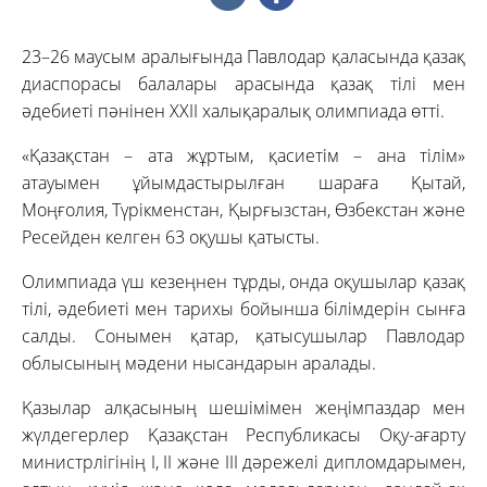
23–26 маусым аралығында Павлодар қаласында қазақ
диаспорасы балалары арасында қазақ тілі мен
әдебиеті пәнінен XXII халықаралық олимпиада өтті.
«Қазақстан – ата жұртым, қасиетім – ана тілім»
атауымен ұйымдастырылған шараға Қытай,
Моңғолия, Түрікменстан, Қырғызстан, Өзбекстан және
Ресейден келген 63 оқушы қатысты.
Олимпиада үш кезеңнен тұрды, онда оқушылар қазақ
тілі, әдебиеті мен тарихы бойынша білімдерін сынға
салды. Сонымен қатар, қатысушылар Павлодар
облысының мәдени нысандарын аралады.
Қазылар алқасының шешімімен жеңімпаздар мен
жүлдегерлер Қазақстан Республикасы Оқу-ағарту
министрлігінің I, II және III дәрежелі дипломдарымен,