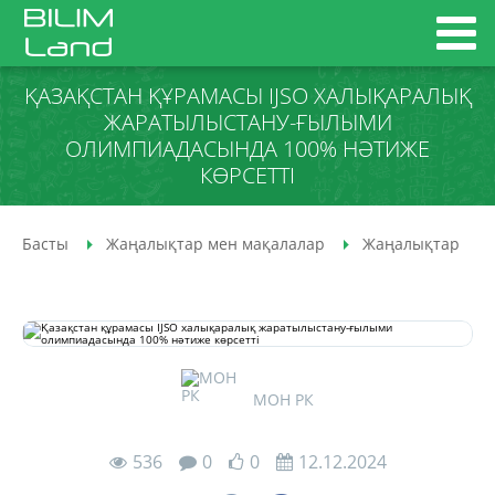
ҚАЗАҚСТАН ҚҰРАМАСЫ IJSO ХАЛЫҚАРАЛЫҚ
ЖАРАТЫЛЫСТАНУ-ҒЫЛЫМИ
ОЛИМПИАДАСЫНДА 100% НӘТИЖЕ
КӨРСЕТТІ
Басты
Жаңалықтар мен мақалалар
Жаңалықтар
МОН РК
536
0
0
12.12.2024