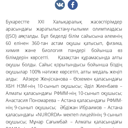
Бухарестте XXI Халықаралық жасөспірімдер
арасындағы жаратылыстану-ғылыми олимпиадасы
(IJSO) аяқталды. Бұл беделді білім сайысына әлемнің
60 елінен 360-тан астам оқушы қатысып, физика,
химия және биология пәндері бойынша өз
білімдерін көрсетті. Қазақстан құрамасында алты
оқушы болды. Сайыс қорытындысы бойынша біздің
оқушылар 100% нәтиже көрсетіп, алты медаль жеңіп
алды: Айзере Жеңісханова – Өскемен қаласындағы
ХБН НЗМ-нің 10-сынып оқушысы; Әділ Жиенбаев –
Алматы қаласындағы РФММ-нің 10-сынып оқушысы;
Анастасия Пономарева – Астана қаласындағы РФММ-
нің 9-сынып оқушысы; Әбдіжан Ибраимов – Астана
қаласындағы «NURORDA» мектеп-лицейінің 9-сынып
оқушысы; Мұнар Сағымбай – Алматы қаласындағы