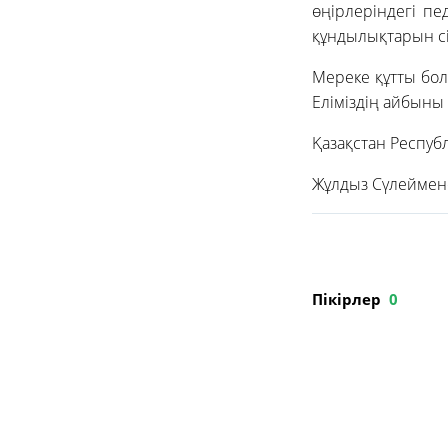
өңірлеріндегі пе
құндылықтарын сі
Мереке құтты бол
Еліміздің айбыны 
Қазақстан Респуб
Жұлдыз Сүлеймен
Пікірлер
0