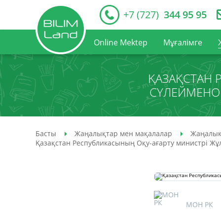
+7 (727)
344 95 95
Online Mektep
Мұғалімге
ҚАЗАҚСТАН 
СҮЛЕЙМЕНО
Басты
Жаңалықтар мен мақалалар
Жаңалық
Қазақстан Республикасының Оқу-ағарту министрі Ж
МОН РК