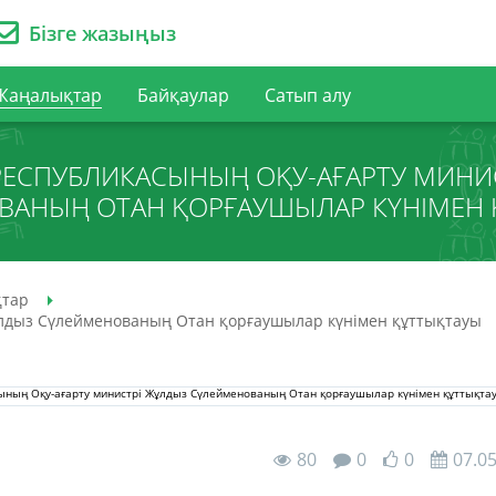
Бізге жазыңыз
Жаңалықтар
Байқаулар
Сатып алу
РЕСПУБЛИКАСЫНЫҢ ОҚУ-АҒАРТУ МИНИ
ВАНЫҢ ОТАН ҚОРҒАУШЫЛАР КҮНІМЕН 
тар
ұлдыз Сүлейменованың Отан қорғаушылар күнімен құттықтауы
80
0
0
07.0