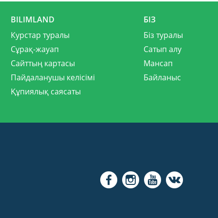
BILIMLAND
БІЗ
Курстар туралы
Біз туралы
Сұрақ-жауап
Сатып алу
Сайттың картасы
Мансап
Пайдаланушы келісімі
Байланыс
Құпиялық саясаты