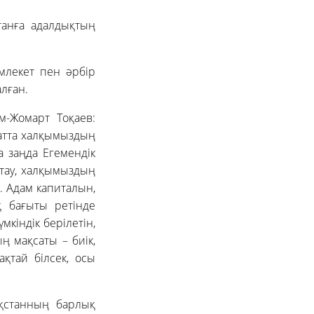
танға адалдықтың
емлекет пен әрбір
лған.
м-Жомарт Тоқаев:
жатта халқымыздың
а заңда Егемендік
қтау, халқымыздың
. Адам капиталын,
қ бағыты ретінде
мкіндік берілетін,
ң мақсаты – биік,
қтай білсек, осы
ақстанның барлық