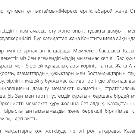
р күнімен құттықтаймын!Мереке ерлік, абырой және О
псіздігін қамтамасыз ету және оның тұрақты дамуы - м
ауапкершілігі. Бұл қағидаттар жаңа Конституцияда айқында
р күніне арналған іс-шарада Мемлекет басшысы Қасы
екеттігіміз бен егемендігіміздің мызғымас кепілі. Бас құ
мұраты мен бірегей құндылықтары көрініс тапты. Жаңа Ат
і қорғау, азаматтардың құқықтары мен бостандықтарын са
ру, бірлігін күшейту бұлжымас қағидат ретінде айқындалды
инновацияны дамыту мемлекет қызметінің стратегиялы
ша, біз Заң мен тәртіп үстемдік құратын, баршаға бірдей мү
, Өркениетті мемлекет құру жолына бет алдық. Қазақстанны
. Ырысты ынтымағымызды және берекелі бірлігімізді са
із», - деп айтты.
ы мақсаттарға қол жеткізуде негізгі рөл атқарады. Қаз