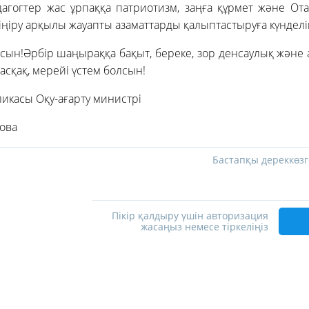
дагогтер жас ұрпаққа патриотизм, заңға құрмет және Ота
ңіру арқылы жауапты азаматтарды қалыптастыруға күнделікт
сын!Әрбір шаңыраққа бақыт, береке, зор денсаулық және 
асқақ, мерейі үстем болсын!
ликасы Оқу-ағарту министрі
ова
Бастапқы дереккөзг
Пікір қалдыру үшін авторизация
жасаңыз немесе тіркеліңіз