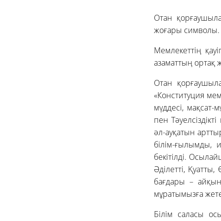
Отан қорғаушыла
жоғары символы.
Мемлекеттің қауі
азаматтың ортақ ж
Отан қорғаушыла
«Конституция мемл
мүддесі, мақсат-
пен Тәуелсіздікт
әл-ауқатын артты
білім-ғылымды, 
бекітілді. Осылай
Әділетті, Қуатты
бағдары – айқын
мұратымызға жетем
Білім саласы ос