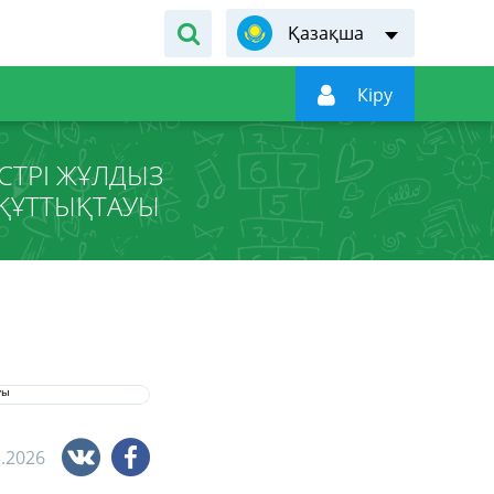
Қазақша

Кiру
СТРІ ЖҰЛДЫЗ
ҚҰТТЫҚТАУЫ
5.2026