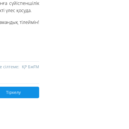
нға сүйіспеншілік
і үлес қосуда.
амандық тілеймін!
е сілтеме:
ҚР БжҒМ
Тіркелу