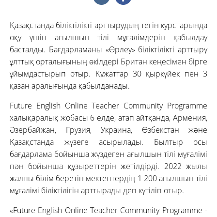
Қазақстанда біліктілікті арттырудың тегін курстарында
оқу үшін ағылшын тілі мұғалімдерін қабылдау
басталды. Бағдарламаны «Өрлеу» біліктілікті арттыру
ұлттық орталығының өкілдері Британ кеңесімен бірге
ұйымдастырып отыр. Құжаттар 30 қыркүйек пен 3
қазан аралығында қабылданады.
Future English Online Teacher Community Programme
халықаралық жобасы 6 елде, атап айтқанда, Армения,
Әзербайжан, Грузия, Украина, Өзбекстан және
Қазақстанда жүзеге асырылады. Былтыр осы
бағдарлама бойынша жүздеген ағылшын тілі мұғалімі
пән бойынша құзыреттерін жетілдірді. 2022 жылы
жалпы білім беретін мектептердің 1 200 ағылшын тілі
мұғалімі біліктілігін арттырады деп күтіліп отыр.
«Future English Online Teacher Community Programme -