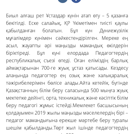
Биыл алғаш рет Ұстаздар күнін атап өту – 5 қазанға
бекітілді. Еске салайық, ҚР Үкіметімен тиісті қаулы
қабылданған болатын. Бұл күн Дүниежүзілік
мұғалімдер күнімен сәйкестендірілген. Мереке ең
асыл, жауапты әрі маңызды мамандық өкілдерін
біріктіреді. Бұл күні елордада Педагогтердің
республикалық съезі өтеді. Оған еліміздің барлық
аймақтарынан 700-ге жуық ұстаз қатысады. Кездесу
алаңында педагогтер ең озық және халықаралық
тәжірибелерімен бөлісе алады.Айта кетейік, бүгінде
Қазақстанның білім беру саласында 500 мыңға жуық
мектепке дейінгі, орта, техникалық және кәсіптік білім
беру педагогі жұмыс істейді.Мемлекет басшысының
қолдауымен 2019 жылы маңызды мәселелердің бірі –
педагог мамандығына ерекше мәртебе беру туралы
шешім қабылданды.Төрт жыл ішінде педагогтердің