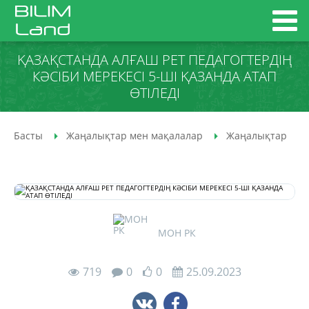
ҚАЗАҚСТАНДА АЛҒАШ РЕТ ПЕДАГОГТЕРДІҢ
КӘСІБИ МЕРЕКЕСІ 5-ШІ ҚАЗАНДА АТАП
ӨТІЛЕДІ
Басты
Жаңалықтар мен мақалалар
Жаңалықтар
МОН РК
719
0
0
25.09.2023