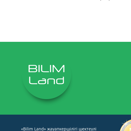
«Bilim Land» жауапкершілігі шектеулі