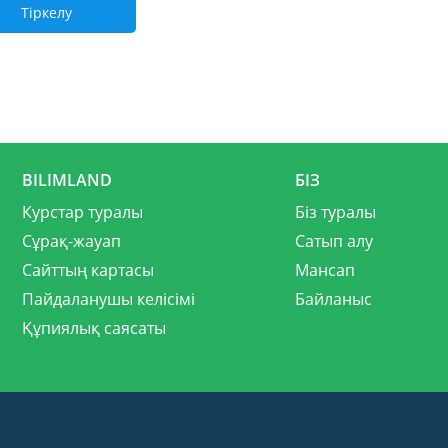
Тіркелу
BILIMLAND
БІЗ
Курстар туралы
Біз туралы
Сұрақ-жауап
Сатып алу
Сайттың картасы
Мансап
Пайдаланушы келісімі
Байланыс
Құпиялық саясаты