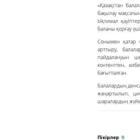
«Қазақстан бала
бақылау мақсатын
Ықтимал қауіпте
баланы қорғау үш
Сонымен қатар 
арттыру, балала
пайдалануын ш
контенттен, ки
бағытталған.
Балалардың денса
жаңартылып, ци
шаралардың жүйел
Пікірлер
0