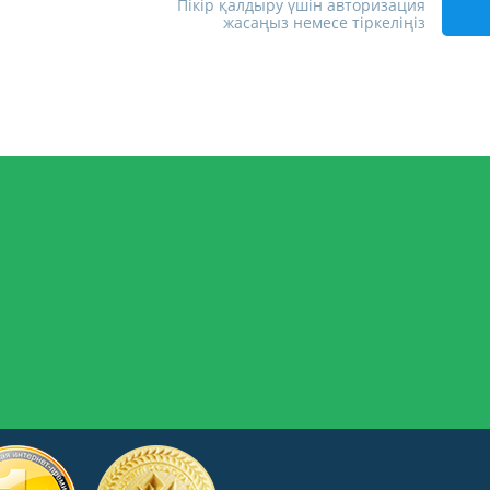
Пікір қалдыру үшін авторизация
жасаңыз немесе тіркеліңіз