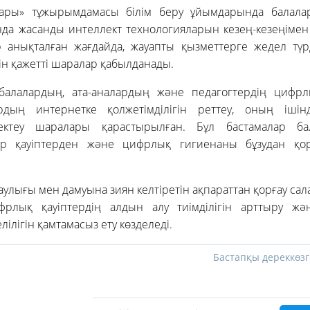
лары» тұжырымдамасы білім беру ұйымдарында балалард
да жасанды интеллект технологияларын кезең-кезеңімен е
р анықталған жағдайда, жауапты қызметтерге жедел түрд
ін қажетті шаралар қабылданады.
балалардың, ата-аналардың және педагогтердің цифрл
рдың интернетке қолжетімділігін реттеу, оның ішін
ектеу шаралары қарастырылған. Бұл бастамалар ба
бер қауіптерден және цифрлық гигиенаны бұзудан қор
улығы мен дамуына зиян келтіретін ақпараттан қорғау са
фрлық қауіптердің алдын алу тиімділігін арттыру жә
ілігін қамтамасыз ету көзделеді.
Бастапқы дереккөзг