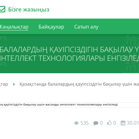
Бізге жазыңыз
Жаңалықтар
Байқаулар
Сатып алу
БАЛАЛАРДЫҢ ҚАУІПСІЗДІГІН БАҚЫЛАУ
НТЕЛЛЕКТ ТЕХНОЛОГИЯЛАРЫ ЕНГІЗІЛЕ
тар
Қазақстанда балалардың қауіпсіздігін бақылау үшін ж
535
0
0
30.0