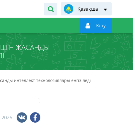
Қазақша

Кiру
 ҮШІН ЖАСАНДЫ
ДІ
асанды интеллект технологиялары енгізіледі
1.2026