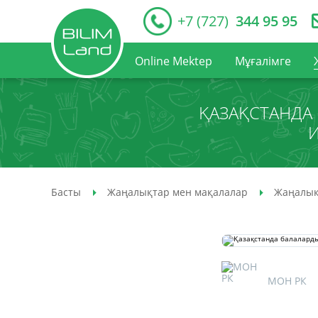
+7 (727)
344 95 95
Online Mektep
Мұғалімге
ҚАЗАҚСТАНДА 
И
Басты
Жаңалықтар мен мақалалар
Жаңалық
МОН РК