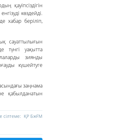
ың қауіпсіздігін
нгізуді көздейді.
е хабар беріліп,
ық сауаттылығын
де түнгі уақытта
лаларды зиянды
ғауды күшейтуге
ласындағы заңнама
не қабылданатын
е сілтеме:
ҚР БжҒМ